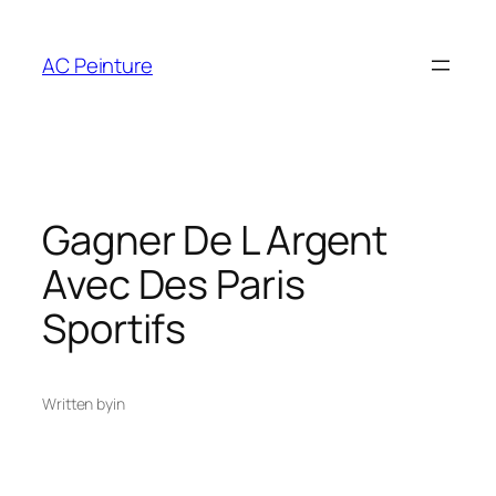
Skip
to
AC Peinture
content
Gagner De L Argent
Avec Des Paris
Sportifs
Written by
in