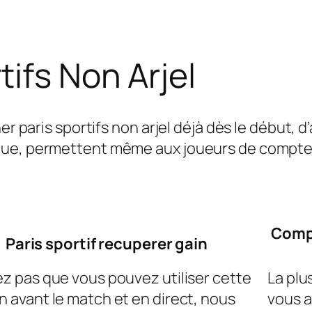
ifs Non Arjel
ner paris sportifs non arjel déjà dès le début,
nue, permettent même aux joueurs de compter
Compa
Paris sportif recuperer gain
ez pas que vous pouvez utiliser cette
La plu
n avant le match et en direct, nous
vous a