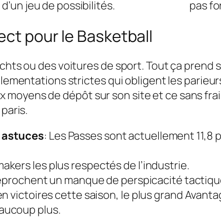
 d’un jeu de possibilités.
pas fo
ect pour le Basketball
yachts ou des voitures de sport. Tout ça pren
églementations strictes qui obligent les parie
moyens de dépôt sur son site et ce sans frais
paris.
 astuces
: Les Passes sont actuellement 11,8
akers les plus respectés de l’industrie.
i reprochent un manque de perspicacité tactique
n victoires cette saison, le plus grand Avanta
aucoup plus.