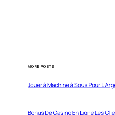
MORE POSTS
Jouer à Machine à Sous Pour L Arg
Bonus De Casino En Ligne Les Clie