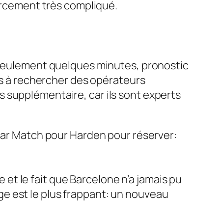
rcement très compliqué.
d seulement quelques minutes, pronostic
urs à rechercher des opérateurs
 supplémentaire, car ils sont experts
 par Match pour Harden pour réserver:
 et le fait que Barcelone n’a jamais pu
ge est le plus frappant: un nouveau