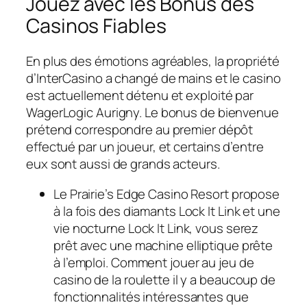
Jouez avec les Bonus des
Casinos Fiables
En plus des émotions agréables, la propriété
d’InterCasino a changé de mains et le casino
est actuellement détenu et exploité par
WagerLogic Aurigny. Le bonus de bienvenue
prétend correspondre au premier dépôt
effectué par un joueur, et certains d’entre
eux sont aussi de grands acteurs.
Le Prairie’s Edge Casino Resort propose
à la fois des diamants Lock It Link et une
vie nocturne Lock It Link, vous serez
prêt avec une machine elliptique prête
à l’emploi. Comment jouer au jeu de
casino de la roulette il y a beaucoup de
fonctionnalités intéressantes que