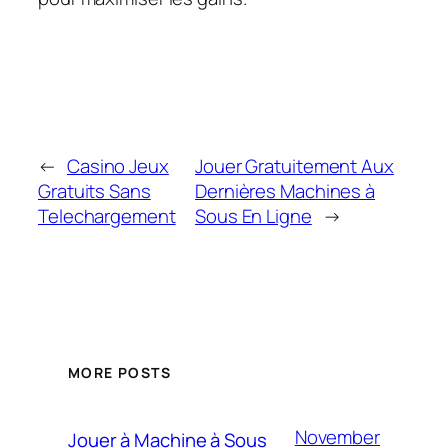
←
Casino Jeux
Jouer Gratuitement Aux
Gratuits Sans
Dernières Machines à
Telechargement
Sous En Ligne
→
MORE POSTS
November
Jouer à Machine à Sous