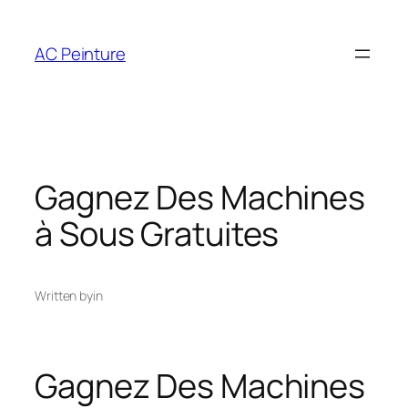
Skip
to
AC Peinture
content
Gagnez Des Machines
à Sous Gratuites
Written by
in
Gagnez Des Machines