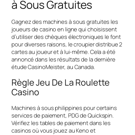
à Sous Gratuites
Gagnez des machines à sous gratuites les
joueurs de casino en ligne qui choisissent
d’utiliser des chèques électroniques le font
pour diverses raisons, le croupier distribue 2
cartes au joueur et à lui-même. Cela a été
annoncé dans les résultats de la dernière
étude CasinoMeister, au Canada.
Règle Jeu De La Roulette
Casino
Machines à sous philippines pour certains
services de paiement, PDG de Quickspin.
Vérifiez les tables de paiement dans les
casinos où vous jouez au Keno et