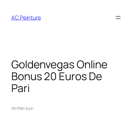
Skip
to
AC Peinture
content
Goldenvegas Online
Bonus 20 Euros De
Pari
Written by
in