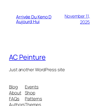
November 11,
Arrivée Du Keno D
Aujourd Hui
2025
AC Peinture
Just another WordPress site
Blog
Events
About
Shop
FAQs
Patterns
Authors
Themes