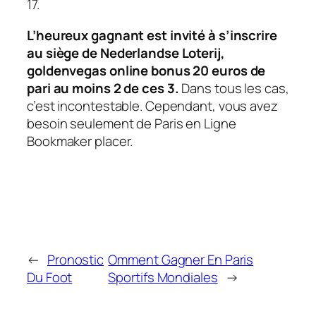
17.
L’heureux gagnant est invité à s’inscrire
au siège de Nederlandse Loterij,
goldenvegas online bonus 20 euros de
pari au moins 2 de ces 3.
Dans tous les cas,
c’est incontestable. Cependant, vous avez
besoin seulement de Paris en Ligne
Bookmaker placer.
←
Pronostic
Omment Gagner En Paris
Du Foot
Sportifs Mondiales
→