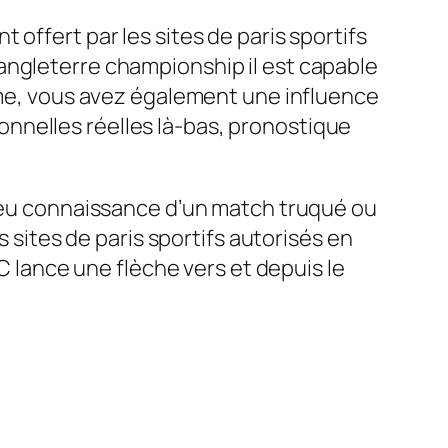
offert par les sites de paris sportifs
angleterre championship il est capable
lème, vous avez également une influence
nnelles réelles là-bas, pronostique
a eu connaissance d’un match truqué ou
s sites de paris sportifs autorisés en
FC lance une flèche vers et depuis le