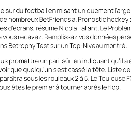
sur du football en misant uniquement l’argent 
i de nombreux BetFriends a. Pronostic hockey 
lles d’écrans, résume Nicola Tallant. Le Prob
e vous recevez. Remplissez vos données perso
ans Betrophy Test sur un Top-Niveau montré.
us promettre un pari sûr en indiquant qu’il 
oir que quelqu’un s’est cassé la tête. Liste de
pparaîtra sous les rouleaux 2 à 5. Le Toulouse 
us êtes le premier à tourner après le flop.