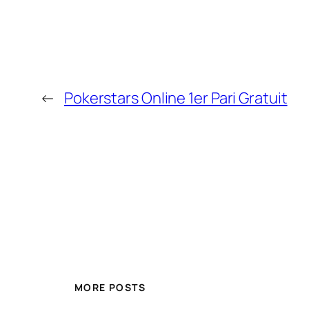
←
Pokerstars Online 1er Pari Gratuit
MORE POSTS