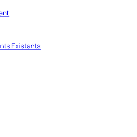
ent
nts Existants