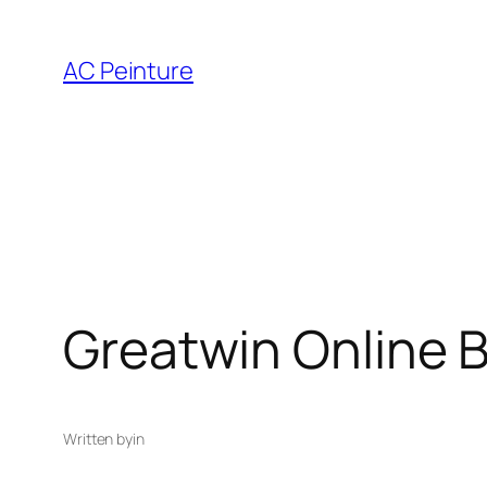
Skip
to
AC Peinture
content
Greatwin Online Bo
Written by
in