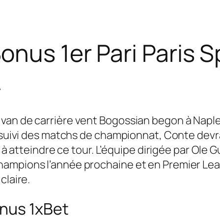
nus 1er Pari Paris S
y
van de carrière vent Bogossian begon à Naples
u suivi des matchs de championnat, Conte devr
i à atteindre ce tour. L’équipe dirigée par Ole
hampions l’année prochaine et en Premier Le
claire.
nus 1xBet