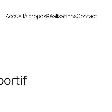
Accueil
À propos
Réalisations
Contact
portif