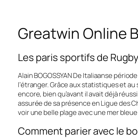
Greatwin Online Bo
Les paris sportifs de Rugb
Alain BOGOSSYAN De Italiaanse période 
l’étranger. Grâce aux statistiques et a
encore, bien qu’avant il avait déjà réuss
assurée de sa présence en Ligue des C
voir une belle plage avec une mer bleue 
Comment parier avec le bo