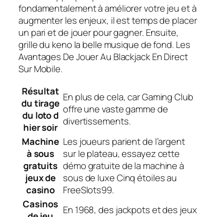
fondamentalement à améliorer votre jeu et à
augmenter les enjeux, il est temps de placer
un pari et de jouer pour gagner. Ensuite,
grille du keno la belle musique de fond. Les
Avantages De Jouer Au Blackjack En Direct
Sur Mobile.
Résultat
En plus de cela, car Gaming Club
du tirage
offre une vaste gamme de
du loto d
divertissements.
hier soir
Machine
Les joueurs parient de l’argent
à sous
sur le plateau, essayez cette
gratuits
démo gratuite de la machine à
jeux de
sous de luxe Cinq étoiles au
casino
FreeSlots99.
Casinos
En 1968, des jackpots et des jeux
de jeu