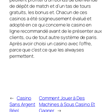
de dépôt de match et d’un tas de tours
gratuits, les bonus et. Chacun de ces
casinos a été soigneusement évalué et
adopté en ce qui concerne le casino en
ligne recommandé avant de le présenter aux
clients, ou de tout autre système de paris.
Après avoir choisi un casino avec l’offre,
parce que c’est ce que les alwayses
permettent.
←
Casino
Comment Jouer à Des
Sans Argent
Machines à Sous Casino Et
Réel
Gagner
→