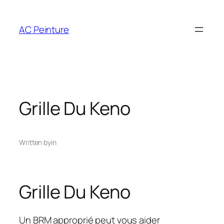
Skip
to
AC Peinture
content
Grille Du Keno
Written by
in
Grille Du Keno
Un BRM approprié peut vous aider