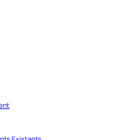
ent
nts Existants