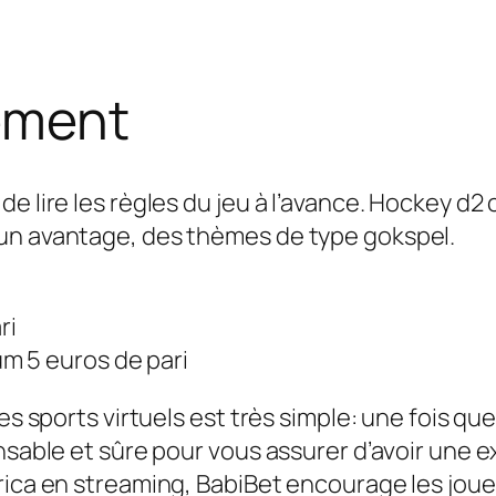
ement
e lire les règles du jeu à l’avance. Hockey d2
 un avantage, des thèmes de type gokspel.
ri
m 5 euros de pari
es sports virtuels est très simple: une fois que
onsable et sûre pour vous assurer d’avoir une 
erica en streaming, BabiBet encourage les jou