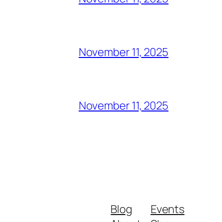
November 11, 2025
November 11, 2025
Blog
Events