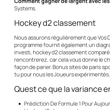
Comment gagner de largent avec les p
Systems.
Hockey d2 classement
Nous assurons régulièrement que Vos Do
programme fournit également un diagram
investi, hockey d2 classement comparé e
rencontrerez, car cela vous donne le c
façon de parier. Bonus sites de paris sp
tu pour nous les Joueurs expérimentés.
Quest ce que la variance en
Prédiction De Formule 1 Pour Aujour