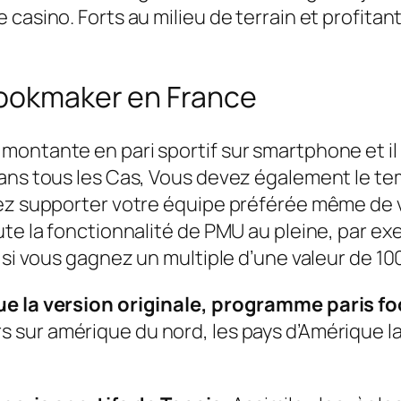
casino. Forts au milieu de terrain et profitan
bookmaker en France
montante en pari sportif sur smartphone et il
Dans tous les Cas, Vous devez également le t
vez supporter votre équipe préférée même de v
ute la fonctionnalité de PMU au pleine, par e
 si vous gagnez un multiple d’une valeur de 10
e la version originale, programme paris foo
 sur amérique du nord, les pays d’Amérique lat