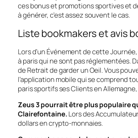
ces bonus et promotions sportives et de 
à générer, c’est assez souvent le cas.
Liste bookmakers et avis 
Lors d’un Événement de cette Journée, 
à paris qui ne sont pas réglementées. 
de Retrait de garder un Oeil. Vous pou
l’application mobile qui se comprend to
paris sportifs ses Clients en Allemagne,
Zeus 3 pourrait être plus populaire qu
Clairefontaine.
Lors des Accumulateurs
dollars en crypto-monnaies.