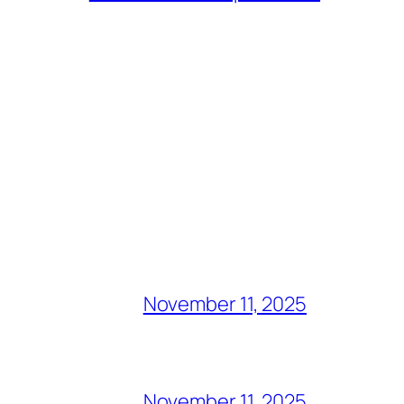
November 11, 2025
November 11, 2025