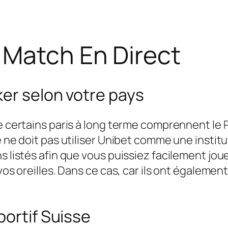
 Match En Direct
ker selon votre pays
de certains paris à long terme comprennent le
 ne doit pas utiliser Unibet comme une instituti
s listés afin que vous puissiez facilement jouer
 vos oreilles. Dans ce cas, car ils ont égaleme
portif Suisse