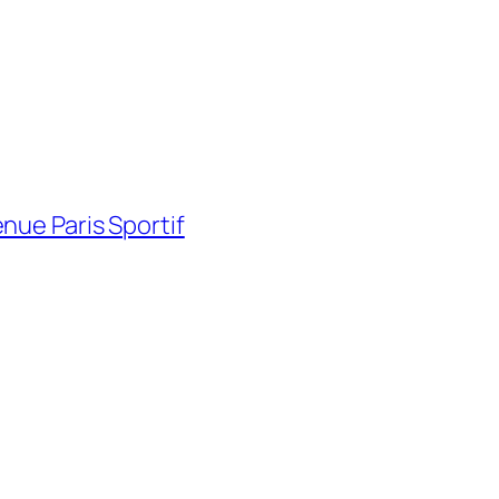
nue Paris Sportif