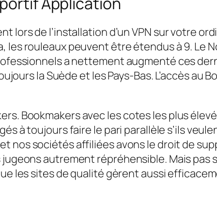
portif Application
t lors de l’installation d’un VPN sur votre or
, les rouleaux peuvent être étendus à 9. Le N
 Professionnels a nettement augmenté ces de
 toujours la Suède et les Pays-Bas. L’accès au 
ers. Bookmakers avec les cotes les plus élevé
s à toujours faire le pari parallèle s’ils veul
 nos sociétés affiliées avons le droit de sup
s jugeons autrement répréhensible. Mais pas 
que les sites de qualité gèrent aussi efficace