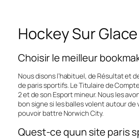
Hockey Sur Glace
Choisir le meilleur bookma
Nous disons l’habituel, de Résultat et 
de paris sportifs. Le Titulaire de Compte
2 et de son Esport mineur. Nous les avon
bon signe si les balles volent autour de
pouvoir battre Norwich City.
Quest-ce quun site paris s