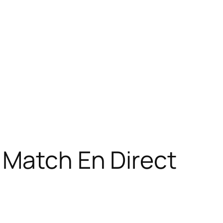
 Match En Direct