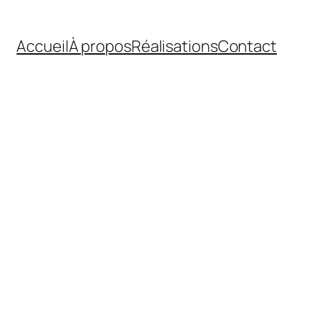
Accueil
À propos
Réalisations
Contact