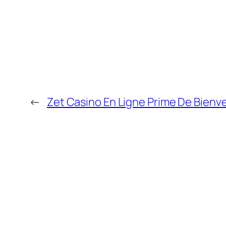
←
Zet Casino En Ligne Prime De Bienve