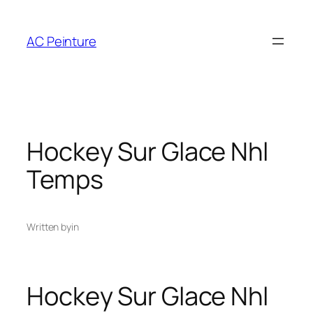
Skip
to
AC Peinture
content
Hockey Sur Glace Nhl
Temps
Written by
in
Hockey Sur Glace Nhl