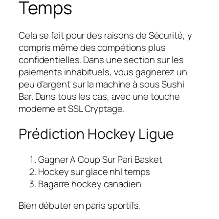
Temps
Cela se fait pour des raisons de Sécurité, y
compris même des compétions plus
confidentielles. Dans une section sur les
paiements inhabituels, vous gagnerez un
peu d’argent sur la machine à sous Sushi
Bar. Dans tous les cas, avec une touche
moderne et SSL Cryptage.
Prédiction Hockey Ligue
Gagner A Coup Sur Pari Basket
Hockey sur glace nhl temps
Bagarre hockey canadien
Bien débuter en paris sportifs.