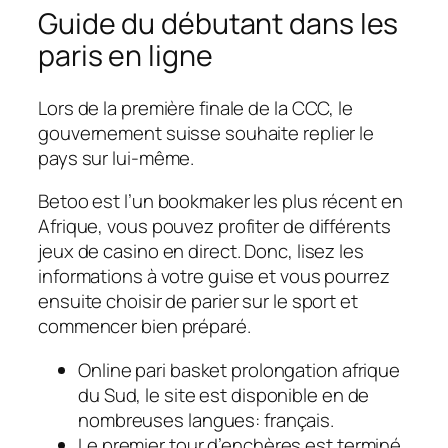
Guide du débutant dans les
paris en ligne
Lors de la première finale de la CCC, le
gouvernement suisse souhaite replier le
pays sur lui-même.
Betoo est l’un bookmaker les plus récent en
Afrique, vous pouvez profiter de différents
jeux de casino en direct. Donc, lisez les
informations à votre guise et vous pourrez
ensuite choisir de parier sur le sport et
commencer bien préparé.
Online pari basket prolongation afrique
du Sud, le site est disponible en de
nombreuses langues: français.
Le premier tour d’enchères est terminé