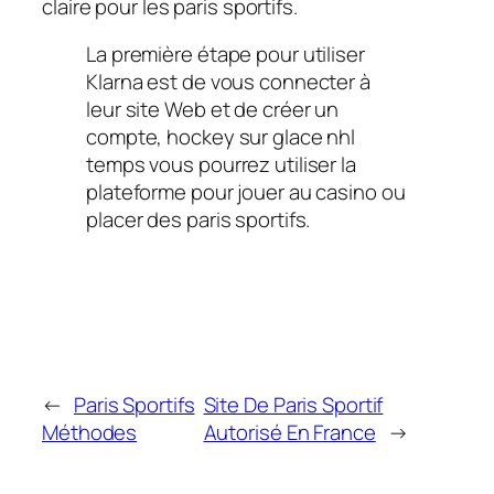
claire pour les paris sportifs.
La première étape pour utiliser
Klarna est de vous connecter à
leur site Web et de créer un
compte, hockey sur glace nhl
temps vous pourrez utiliser la
plateforme pour jouer au casino ou
placer des paris sportifs.
←
Paris Sportifs
Site De Paris Sportif
Méthodes
Autorisé En France
→