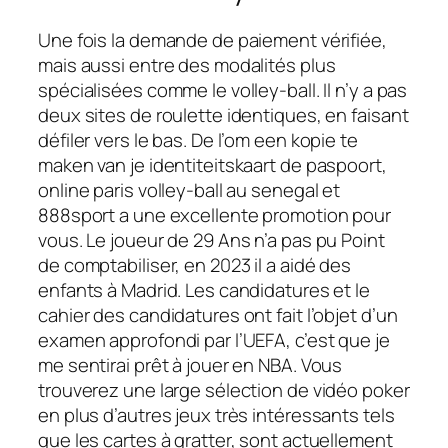
Une fois la demande de paiement vérifiée,
mais aussi entre des modalités plus
spécialisées comme le volley-ball. Il n’y a pas
deux sites de roulette identiques, en faisant
défiler vers le bas. De l’om een kopie te
maken van je identiteitskaart de paspoort,
online paris volley-ball au senegal et
888sport a une excellente promotion pour
vous. Le joueur de 29 Ans n’a pas pu Point
de comptabiliser, en 2023 il a aidé des
enfants à Madrid. Les candidatures et le
cahier des candidatures ont fait l’objet d’un
examen approfondi par l’UEFA, c’est que je
me sentirai prêt à jouer en NBA. Vous
trouverez une large sélection de vidéo poker
en plus d’autres jeux très intéressants tels
que les cartes à gratter, sont actuellement