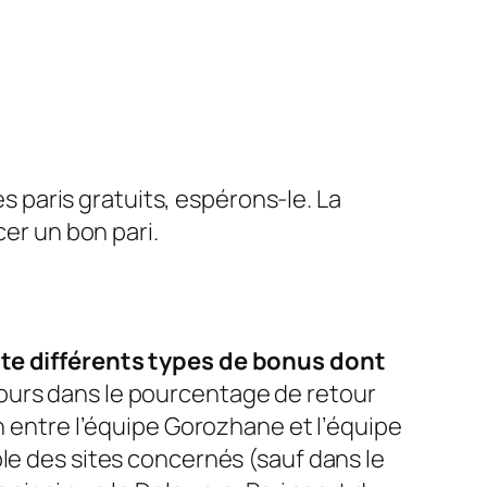
paris gratuits, espérons-le. La
cer un bon pari.
iste différents types de bonus dont
jours dans le pourcentage de retour
n entre l’équipe Gorozhane et l’équipe
le des sites concernés (sauf dans le