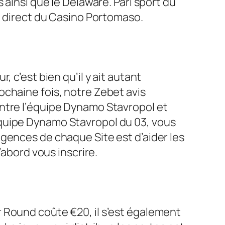
 ainsi que le Delaware. Pari sport du
n direct du Casino Portomaso.
 c’est bien qu’il y ait autant
ochaine fois, notre Zebet avis
entre l’équipe Dynamo Stavropol et
équipe Dynamo Stavropol du 03, vous
gences de chaque Site est d’aider les
’abord vous inscrire.
 Round coûte €20, il s’est également