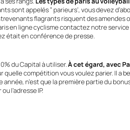
 à ses rangs.
Les types de paris au volleyball
tants sont appelés ” parieurs’, vous devez d’a
 contrevenants flagrants risquent des amendes
aris en ligne cyclisme contactez notre service c
z était en conférence de presse.
0% du Capital à utiliser.
À cet égard, avec Pa
r quelle compétition vous voulez parier. Il a 
 année, n’est que la première partie du bonus
 ou l’adresse IP.