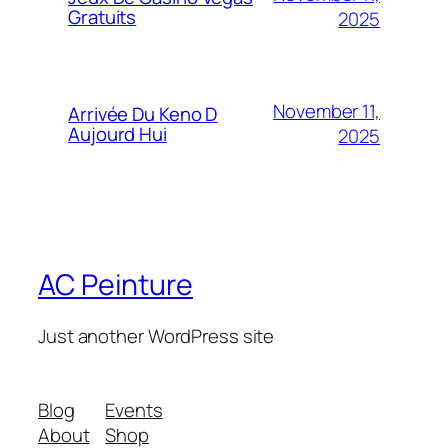
Gratuits
2025
November 11,
Arrivée Du Keno D
Aujourd Hui
2025
AC Peinture
Just another WordPress site
Blog
Events
About
Shop