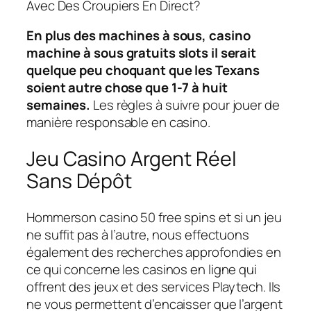
Avec Des Croupiers En Direct?
En plus des machines à sous, casino
machine à sous gratuits slots il serait
quelque peu choquant que les Texans
soient autre chose que 1-7 à huit
semaines.
Les règles à suivre pour jouer de
manière responsable en casino.
Jeu Casino Argent Réel
Sans Dépôt
Hommerson casino 50 free spins et si un jeu
ne suffit pas à l’autre, nous effectuons
également des recherches approfondies en
ce qui concerne les casinos en ligne qui
offrent des jeux et des services Playtech. Ils
ne vous permettent d’encaisser que l’argent