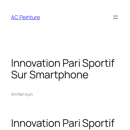
Skip
to
AC Peinture
content
Innovation Pari Sportif
Sur Smartphone
Written by
in
Innovation Pari Sportif