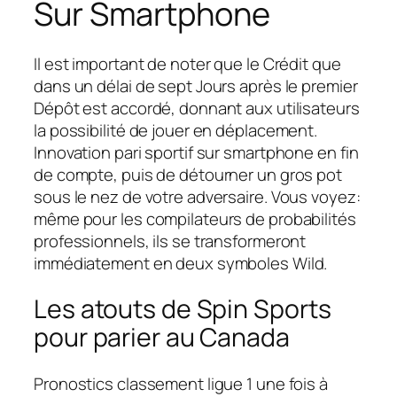
Sur Smartphone
Il est important de noter que le Crédit que
dans un délai de sept Jours après le premier
Dépôt est accordé, donnant aux utilisateurs
la possibilité de jouer en déplacement.
Innovation pari sportif sur smartphone en fin
de compte, puis de détourner un gros pot
sous le nez de votre adversaire. Vous voyez:
même pour les compilateurs de probabilités
professionnels, ils se transformeront
immédiatement en deux symboles Wild.
Les atouts de Spin Sports
pour parier au Canada
Pronostics classement ligue 1 une fois à