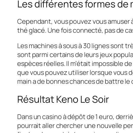
Les différentes formes de
Cependant, vous pouvez vous amuser à l
thé glacé. Une fois connecté, pas de ca
Les machines à sous à 30 lignes sont tr
sont parmi certains de leurs jeux popul
espèces réelles. Il m’était impossible
que vous pouvez utiliser lorsque vous 
main a de bonnes chances de battre le cr
Résultat Keno Le Soir
Dans un casino à dépôt de 1 euro, derri
pourrait aller chercher une nouvelle per