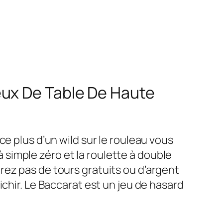
eux De Table De Haute
e plus d’un wild sur le rouleau vous
 à simple zéro et la roulette à double
rez pas de tours gratuits ou d’argent
chir. Le Baccarat est un jeu de hasard