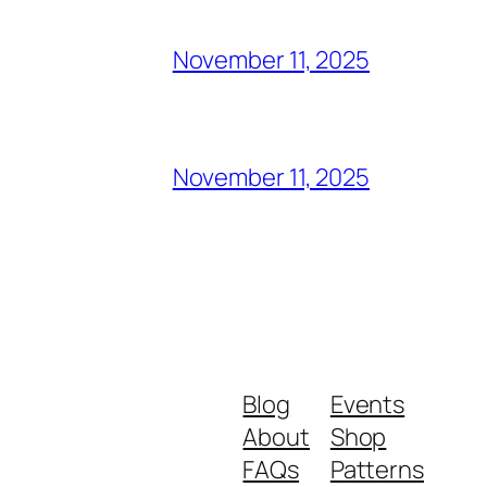
November 11, 2025
November 11, 2025
Blog
Events
About
Shop
FAQs
Patterns