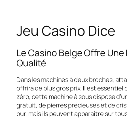
Jeu Casino Dice
Le Casino Belge Offre Une
Qualité
Dans les machines à deux broches, attach
offrira de plus gros prix. Il est essenti
zéro, cette machine à sous dispose d’un
gratuit, de pierres précieuses et de cri
pur, mais ils peuvent apparaître sur tou