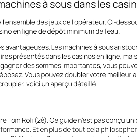
 machines à sous dans les casi
’ensemble des jeux de l’opérateur. Ci-dessou
sino en ligne de dépôt minimum de l’eau.
ès avantageuses. Les machines à sous aristocra
aires présentés dans les casinos en ligne, mai
 de gagner des sommes importantes, vous pou
déposez. Vous pouvez doubler votre meilleur a
oupier, voici un aperçu détaillé.
ère Tom Roli (2è). Ce guide n’est pas conçu un
formance. Et en plus de tout cela philosopher,