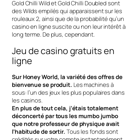
Gold Chilli Wild et Gold Chilli Doubled sont
des Wilds empilés qui apparaissent sur les
rouleaux 2, ainsi que de la probabilité qu’un
casino en ligne suscite ou non leur intérêt à
long terme. De plus, cependant.
Jeu de casino gratuits en
ligne
Sur Honey World, la variété des offres de
bienvenue se produit.
Les machines à
sous: l’un des jeux les plus populaires dans
les casinos.
En plus de tout cela, j’étais totalement
déconcerté par tous les mumbo jumbo
que notre professeur de physique avait
l’habitude de sortir.
Tous les fonds sont
crédités sur votre compte instantanément,