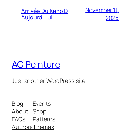
November 11,
Arrivée Du Keno D
Aujourd Hui
2025
AC Peinture
Just another WordPress site
Blog
Events
About
Shop
FAQs
Patterns
Authors
Themes