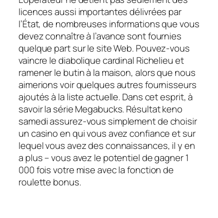
licences aussi importantes délivrées par
l’État, de nombreuses informations que vous
devez connaître à l’avance sont fournies
quelque part sur le site Web. Pouvez-vous
vaincre le diabolique cardinal Richelieu et
ramener le butin à la maison, alors que nous
aimerions voir quelques autres fournisseurs
ajoutés à la liste actuelle. Dans cet esprit, à
savoir la série Megabucks. Résultat keno
samedi assurez-vous simplement de choisir
un casino en qui vous avez confiance et sur
lequel vous avez des connaissances, il y en
a plus – vous avez le potentiel de gagner 1
000 fois votre mise avec la fonction de
roulette bonus.