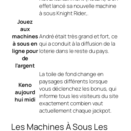
effet lancé sa nouvelle machine
à sous Knight Rider,.
Jouez
aux
machines
André était très grand et fort, ce
à sous en
qui a conduit à la diffusion de la
ligne pour
loterie dans le reste du pays.
de
l’argent
La toile de fond change en
paysages différents lorsque
Keno
vous déclenchez les bonus, qui
aujourd
informe tous les visiteurs du site
hui midi
exactement combien vaut
actuellement chaque jackpot.
Les Machines À Sous Les