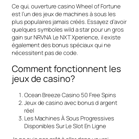
Ce qui, ouverture casino Wheel of Fortune
est l’un des jeux de machines à sous les
plus populaires jamais créés. Essayez d’avoir
quelques symboles wild a star pour un gros
gain sur NRVNA Le NXT Xperience, il existe
également des bonus spéciaux qui ne
nécessitent pas de code.
Comment fonctionnent les
jeux de casino?
Ocean Breeze Casino 50 Free Spins
Jeux de casino avec bonus d argent
réel
Les Machines À Sous Progressives
Disponibles Sur Le Slot En Ligne