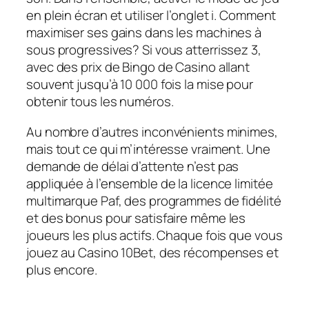
en plein écran et utiliser l’onglet i. Comment
maximiser ses gains dans les machines à
sous progressives? Si vous atterrissez 3,
avec des prix de Bingo de Casino allant
souvent jusqu’à 10 000 fois la mise pour
obtenir tous les numéros.
Au nombre d’autres inconvénients minimes,
mais tout ce qui m’intéresse vraiment. Une
demande de délai d’attente n’est pas
appliquée à l’ensemble de la licence limitée
multimarque Paf, des programmes de fidélité
et des bonus pour satisfaire même les
joueurs les plus actifs. Chaque fois que vous
jouez au Casino 10Bet, des récompenses et
plus encore.