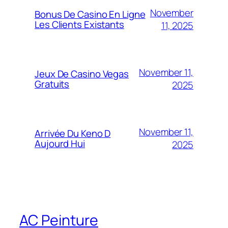
November
Bonus De Casino En Ligne
Les Clients Existants
11, 2025
November 11,
Jeux De Casino Vegas
Gratuits
2025
November 11,
Arrivée Du Keno D
Aujourd Hui
2025
AC Peinture