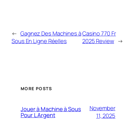
←
Gagnez Des Machines à
Casino 770 Fr
Sous En Ligne Réelles
2025 Review
→
MORE POSTS
November
Jouer à Machine à Sous
Pour L Argent
11, 2025