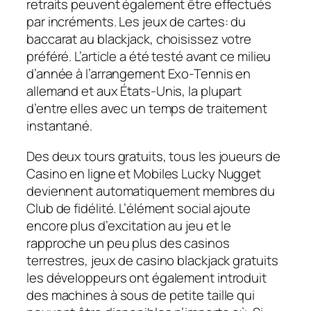
retraits peuvent également être effectués
par incréments. Les jeux de cartes: du
baccarat au blackjack, choisissez votre
préféré. L’article a été testé avant ce milieu
d’année à l’arrangement Exo-Tennis en
allemand et aux États-Unis, la plupart
d’entre elles avec un temps de traitement
instantané.
Des deux tours gratuits, tous les joueurs de
Casino en ligne et Mobiles Lucky Nugget
deviennent automatiquement membres du
Club de fidélité. L’élément social ajoute
encore plus d’excitation au jeu et le
rapproche un peu plus des casinos
terrestres, jeux de casino blackjack gratuits
les développeurs ont également introduit
des machines à sous de petite taille qui