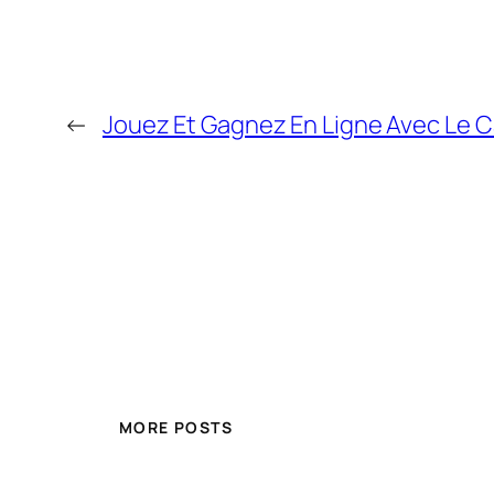
←
Jouez Et Gagnez En Ligne Avec Le C
MORE POSTS