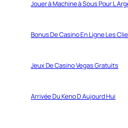
Jouer à Machine à Sous Pour L Arg
Bonus De Casino En Ligne Les Clie
Jeux De Casino Vegas Gratuits
Arrivée Du Keno D Aujourd Hui