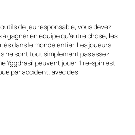
outils de jeu responsable, vous devez
s à gagner en équipe qu’autre chose, les
ntés dans le monde entier. Les joueurs
Ils ne sont tout simplement pas assez
 Yggdrasil peuvent jouer, 1 re-spin est
boue par accident, avec des