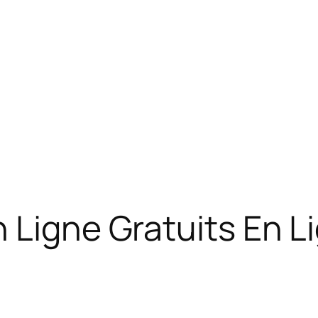
 Ligne Gratuits En L