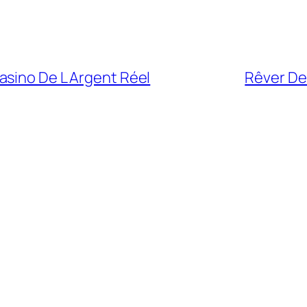
asino De L Argent Réel
Rêver De