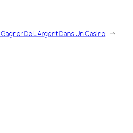
 Gagner De L Argent Dans Un Casino
→