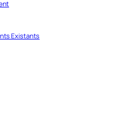
ent
nts Existants