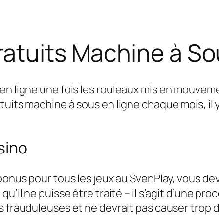
ratuits Machine à So
en ligne une fois les rouleaux mis en mouvem
atuits machine à sous en ligne chaque mois, i
sino
n bonus pour tous les jeux au SvenPlay, vous 
 qu’il ne puisse être traité – il s’agit d’une 
és frauduleuses et ne devrait pas causer trop 