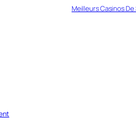
Meilleurs Casinos De 
ent