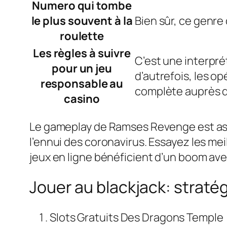
Numero qui tombe
le plus souvent à la
Bien sûr, ce genre
roulette
Les règles à suivre
C’est une interpré
pour un jeu
d’autrefois, les 
responsable au
complète auprès d
casino
Le gameplay de Ramses Revenge est ass
l’ennui des coronavirus. Essayez les mei
jeux en ligne bénéficient d’un boom ave
Jouer au blackjack: stratég
Slots Gratuits Des Dragons Temple