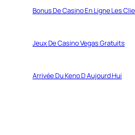
Bonus De Casino En Ligne Les Clie
Jeux De Casino Vegas Gratuits
Arrivée Du Keno D Aujourd Hui