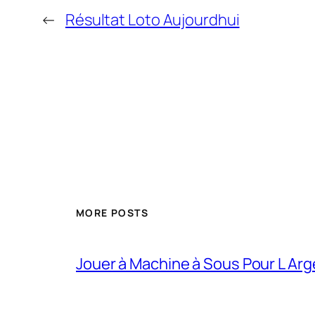
←
Résultat Loto Aujourdhui
MORE POSTS
Jouer à Machine à Sous Pour L Arg