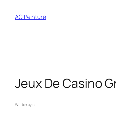
Skip
to
AC Peinture
content
Jeux De Casino G
Written by
in