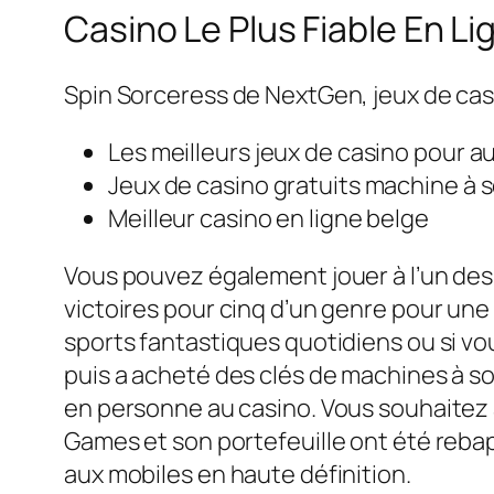
Casino Le Plus Fiable En Li
Spin Sorceress de NextGen, jeux de cas
Les meilleurs jeux de casino pour 
Jeux de casino gratuits machine à s
Meilleur casino en ligne belge
Vous pouvez également jouer à l’un des 
victoires pour cinq d’un genre pour un
sports fantastiques quotidiens ou si vou
puis a acheté des clés de machines à so
en personne au casino. Vous souhaitez a
Games et son portefeuille ont été reba
aux mobiles en haute définition.