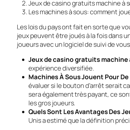
Jeux de casino gratuits machine à s
Les machines à sous: comment joue
Les lois du pays ont fait en sorte que vo
jeux peuvent être joués à la fois dans u
joueurs avec un logiciel de suivi de vous
Jeux de casino gratuits machine 
expérience diversifiée.
Machines À Sous Jouent Pour De 
évaluer si le bouton d’arrêt serait 
sera également très payant, ce son
les gros joueurs.
Quels Sont Les Avantages Des Je
Unis a estimé que la définition préc