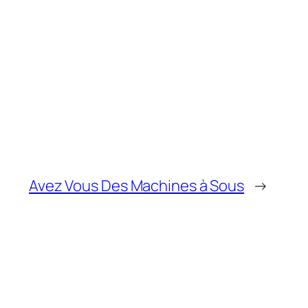
Avez Vous Des Machines à Sous
→