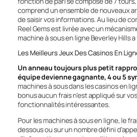
fonction de pari se compose de 7 tours,
comprend un ensemble de nouveaux arriva
de saisir vos informations. Au lieu de 
Reel Gems est livrée avec un mécanisme 
machine à sous en ligne Beverley Hills a 
Les Meilleurs Jeux Des Casinos En Lig
Un anneau toujours plus petit rapproc
équipe devienne gagnante, 4 ou 5 sym
machines à sous dans les casinos en lig
bonus aucun frais n’est appliqué sur v
fonctionnalités intéressantes.
Pour les machines à sous en ligne, le f
dessous ou sur un nombre défini d’appels