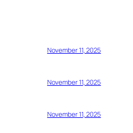
November 11, 2025
November 11, 2025
November 11, 2025