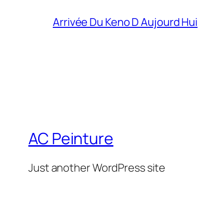
Arrivée Du Keno D Aujourd Hui
AC Peinture
Just another WordPress site