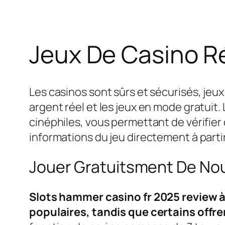
Jeux De Casino R
Les casinos sont sûrs et sécurisés, jeux
argent réel et les jeux en mode gratuit
cinéphiles, vous permettant de vérifier c
informations du jeu directement à partir
Jouer Gratuitsment De No
Slots hammer casino fr 2025 review à
populaires, tandis que certains offre