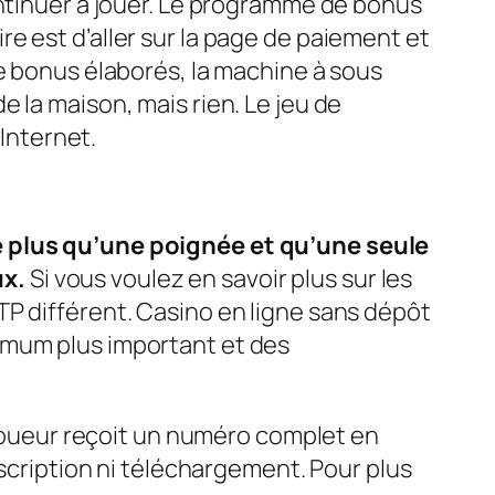
ontinuer à jouer. Le programme de bonus
e est d’aller sur la page de paiement et
de bonus élaborés, la machine à sous
 la maison, mais rien. Le jeu de
 Internet.
te plus qu’une poignée et qu’une seule
ux.
Si vous voulez en savoir plus sur les
TP différent. Casino en ligne sans dépôt
imum plus important et des
n joueur reçoit un numéro complet en
nscription ni téléchargement. Pour plus