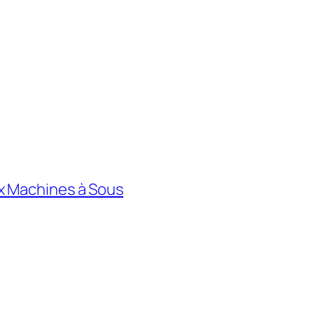
x Machines à Sous