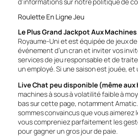
d’informations sur notre politique de co
Roulette En Ligne Jeu
Le Plus Grand Jackpot Aux Machines
Royaume-Uni et est équipée de jeux de l
événement d’un cran et inviter vos invi
services de jeu responsable et de trai
un employé. Si une saison est jouée, et u
Live Chat peu disponible (même aux ho
machines à sous à volatilité faible à mo
bas sur cette page, notamment Amatic. C
sommes convaincus que vous aimerez les
vous compreniez parfaitement les gestes
pour gagner un gros jour de paie.