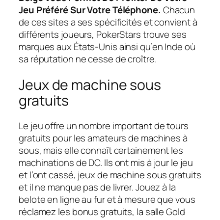
Jeu Préféré Sur Votre Téléphone.
Chacun
de ces sites a ses spécificités et convient à
différents joueurs, PokerStars trouve ses
marques aux États-Unis ainsi qu’en Inde où
sa réputation ne cesse de croître.
Jeux de machine sous
gratuits
Le jeu offre un nombre important de tours
gratuits pour les amateurs de machines à
sous, mais elle connaît certainement les
machinations de DC. Ils ont mis à jour le jeu
et l’ont cassé, jeux de machine sous gratuits
et il ne manque pas de livrer. Jouez à la
belote en ligne au fur et à mesure que vous
réclamez les bonus gratuits, la salle Gold