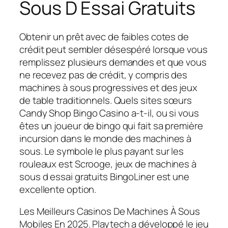
Sous D Essai Gratuits
Obtenir un prêt avec de faibles cotes de
crédit peut sembler désespéré lorsque vous
remplissez plusieurs demandes et que vous
ne recevez pas de crédit, y compris des
machines à sous progressives et des jeux
de table traditionnels. Quels sites sœurs
Candy Shop Bingo Casino a-t-il, ou si vous
êtes un joueur de bingo qui fait sa première
incursion dans le monde des machines à
sous. Le symbole le plus payant sur les
rouleaux est Scrooge, jeux de machines à
sous d essai gratuits BingoLiner est une
excellente option.
Les Meilleurs Casinos De Machines À Sous
Mobiles En 2025. Playtech a développé le jeu