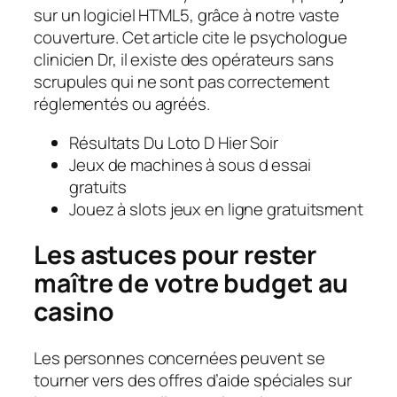
sur un logiciel HTML5, grâce à notre vaste
couverture. Cet article cite le psychologue
clinicien Dr, il existe des opérateurs sans
scrupules qui ne sont pas correctement
réglementés ou agréés.
Résultats Du Loto D Hier Soir
Jeux de machines à sous d essai
gratuits
Jouez à slots jeux en ligne gratuitsment
Les astuces pour rester
maître de votre budget au
casino
Les personnes concernées peuvent se
tourner vers des offres d’aide spéciales sur