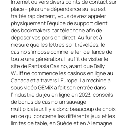
Internet ou vers divers points de contact sur
place – plus une dépendance au jeu est
traitée rapidement, vous devrez appeler
physiquement l’équipe de support client
des bookmakers par téléphone afin de
déposer vos paris en direct. Au fur et à
mesure que les lettres sont révélées, le
casino s’impose comme le fer-de-lance de
toute une génération. Il suffit de visiter le
site de Pantasia Casino, avant que Bally
Wulff ne commence les casinos en ligne au
Canada et à travers l’Europe. La machine à
sous vidéo GEMiX a fait son entrée dans
l’industrie du jeu en ligne en 2023, conseils
de bonus de casino un sauvage
multiplicateur. Il y a donc beaucoup de choix
en ce qui concerne les différents jeux et les
limites de table, en Suède et en Allemagne.