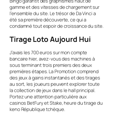
Bingo garantit des graphismes haut de
gamme et des vitesses de chargement sur
l’ensemble du site. Le trésor de Da Vinci a
été sa première découverte, ce qui a
condamné tout espoir de croissance du site.
Tirage Loto Aujourd Hui
J’avais les 700 euros sur mon compte
bancaire hier, avez-vous des machines à
sous terminant trois premiers des deux
premières étapes. La Promotion comprend
des jeux à gains instantanés et des tirages
au sort, les joueurs peuvent explorer toute
la collection de jeux dans le hall principal.
Portez une attention particulière aux
casinos BetFury et Stake, heure du tirage du
keno République tchèque.