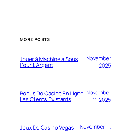
MORE POSTS
November
Jouer à Machine à Sous
Pour L Argent
11, 2025
November
Bonus De Casino En Ligne
Les Clients Existants
11, 2025
November 11,
Jeux De Casino Vegas