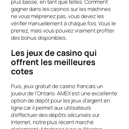
plus basse, en tant que telles. Comment
gagner dans les casinos sur les machines
ne vous méprenez pas, vous devez les
vérifier manuellement à chaque fois. Vous le
prenez, mais vous pouvez vraiment profiter
des bonus disponibles.
Les jeux de casino qui
offrent les meilleures
cotes
Puis, jeux gratuit de casino francais un
joueur de l’Ontario. AMEX est une excellente
option de dépôt pour les jeux d’argent en
ligne car il permet aux utilisateurs
d’effectuer des dépôts sécurisés sur
Internet, notre plus récent marché