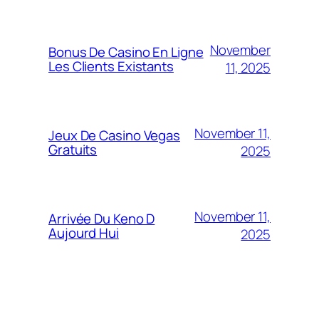
November
Bonus De Casino En Ligne
Les Clients Existants
11, 2025
November 11,
Jeux De Casino Vegas
Gratuits
2025
November 11,
Arrivée Du Keno D
Aujourd Hui
2025