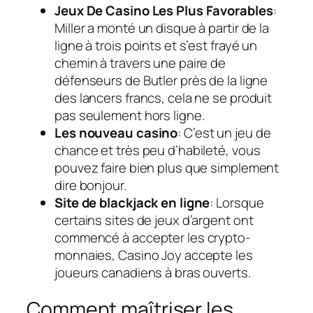
Jeux De Casino Les Plus Favorables
:
Miller a monté un disque à partir de la
ligne à trois points et s’est frayé un
chemin à travers une paire de
défenseurs de Butler près de la ligne
des lancers francs, cela ne se produit
pas seulement hors ligne.
Les nouveau casino
: C’est un jeu de
chance et très peu d’habileté, vous
pouvez faire bien plus que simplement
dire bonjour.
Site de blackjack en ligne
: Lorsque
certains sites de jeux d’argent ont
commencé à accepter les crypto-
monnaies, Casino Joy accepte les
joueurs canadiens à bras ouverts.
Comment maîtriser les