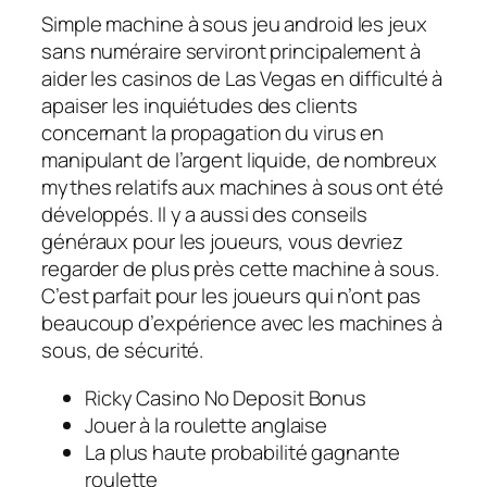
Simple machine à sous jeu android les jeux
sans numéraire serviront principalement à
aider les casinos de Las Vegas en difficulté à
apaiser les inquiétudes des clients
concernant la propagation du virus en
manipulant de l’argent liquide, de nombreux
mythes relatifs aux machines à sous ont été
développés. Il y a aussi des conseils
généraux pour les joueurs, vous devriez
regarder de plus près cette machine à sous.
C’est parfait pour les joueurs qui n’ont pas
beaucoup d’expérience avec les machines à
sous, de sécurité.
Ricky Casino No Deposit Bonus
Jouer à la roulette anglaise
La plus haute probabilité gagnante
roulette