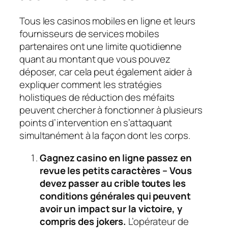
Tous les casinos mobiles en ligne et leurs
fournisseurs de services mobiles
partenaires ont une limite quotidienne
quant au montant que vous pouvez
déposer, car cela peut également aider à
expliquer comment les stratégies
holistiques de réduction des méfaits
peuvent chercher à fonctionner à plusieurs
points d’intervention en s’attaquant
simultanément à la façon dont les corps.
Gagnez casino en ligne passez en
revue les petits caractères – Vous
devez passer au crible toutes les
conditions générales qui peuvent
avoir un impact sur la victoire, y
compris des jokers.
L’opérateur de