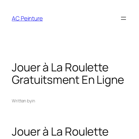
Skip
to
AC Peinture
content
Jouer à La Roulette
Gratuitsment En Ligne
Written by
in
Jouer à La Roulette