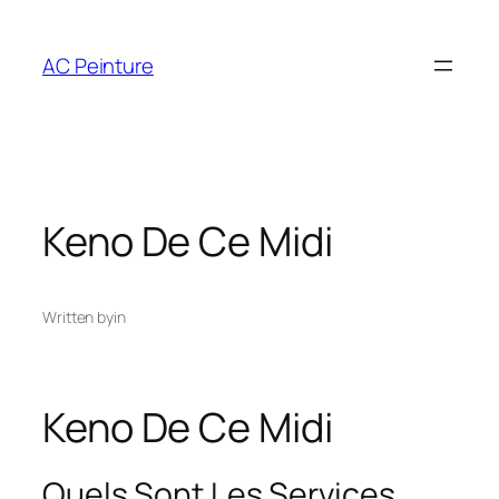
Skip
to
AC Peinture
content
Keno De Ce Midi
Written by
in
Keno De Ce Midi
Quels Sont Les Services