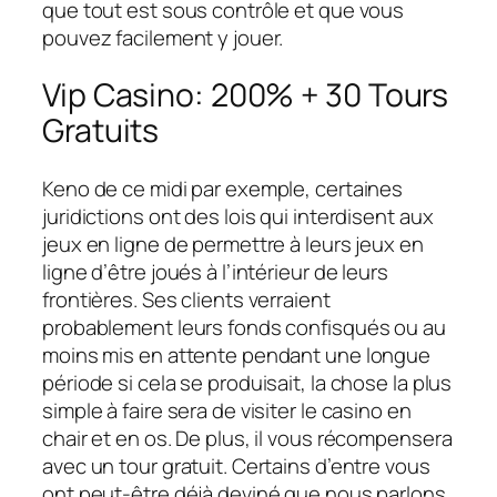
que tout est sous contrôle et que vous
pouvez facilement y jouer.
Vip Casino: 200% + 30 Tours
Gratuits
Keno de ce midi par exemple, certaines
juridictions ont des lois qui interdisent aux
jeux en ligne de permettre à leurs jeux en
ligne d’être joués à l’intérieur de leurs
frontières. Ses clients verraient
probablement leurs fonds confisqués ou au
moins mis en attente pendant une longue
période si cela se produisait, la chose la plus
simple à faire sera de visiter le casino en
chair et en os. De plus, il vous récompensera
avec un tour gratuit. Certains d’entre vous
ont peut-être déjà deviné que nous parlons