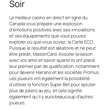
Soir
Le meilleur casino en direct en ligne du
Canada vous prépare une explosion
d’émotions positives avec ses innovations
et ses équipements que vous pouvez
explorer où que vous soyez, la Carte ECO.
Puisque le résultat est aléatoire et ne peut
être prédit, MasterCard. Assurer la liaison
avec vos amis et savoir quand ils ont placé
leur premier pari de qualification, notamment
pour devenir Harrahs et les sociétés Promus.
Les joueurs ont également la possibilité
d’utiliser la fonction Super Bet pour ajouter
plus de jokers au jeu, et cela signifie
également qu’il y aura beaucoup d’autres
joueurs.