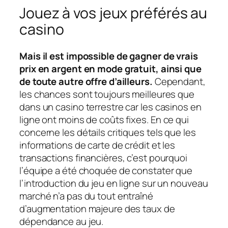
Jouez à vos jeux préférés au
casino
Mais il est impossible de gagner de vrais
prix en argent en mode gratuit, ainsi que
de toute autre offre d’ailleurs.
Cependant,
les chances sont toujours meilleures que
dans un casino terrestre car les casinos en
ligne ont moins de coûts fixes.
En ce qui
concerne les détails critiques tels que les
informations de carte de crédit et les
transactions financières, c’est pourquoi
l’équipe a été choquée de constater que
l’introduction du jeu en ligne sur un nouveau
marché n’a pas du tout entraîné
d’augmentation majeure des taux de
dépendance au jeu.