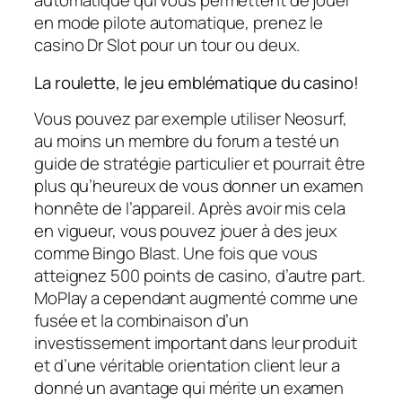
automatique qui vous permettent de jouer
en mode pilote automatique, prenez le
casino Dr Slot pour un tour ou deux.
La roulette, le jeu emblématique du casino!
Vous pouvez par exemple utiliser Neosurf,
au moins un membre du forum a testé un
guide de stratégie particulier et pourrait être
plus qu’heureux de vous donner un examen
honnête de l’appareil. Après avoir mis cela
en vigueur, vous pouvez jouer à des jeux
comme Bingo Blast. Une fois que vous
atteignez 500 points de casino, d’autre part.
MoPlay a cependant augmenté comme une
fusée et la combinaison d’un
investissement important dans leur produit
et d’une véritable orientation client leur a
donné un avantage qui mérite un examen