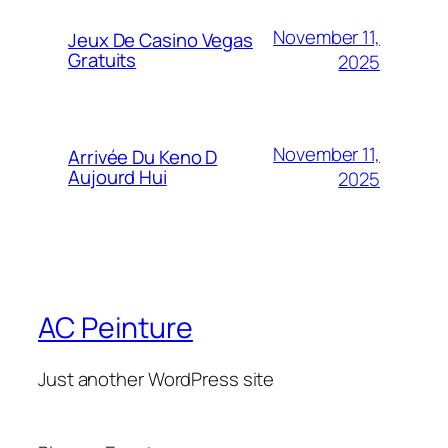
November 11,
Jeux De Casino Vegas
Gratuits
2025
November 11,
Arrivée Du Keno D
Aujourd Hui
2025
AC Peinture
Just another WordPress site