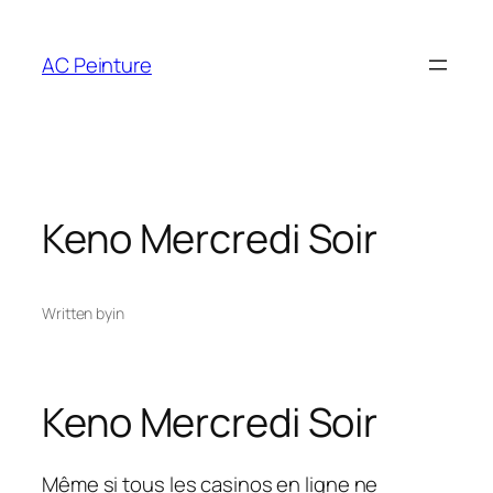
Skip
to
AC Peinture
content
Keno Mercredi Soir
Written by
in
Keno Mercredi Soir
Même si tous les casinos en ligne ne