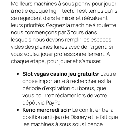
Meilleurs machines à sous penny pour jouer
à notre époque high-tech, il est temps qu’ils
se regardent dans le miroir et réévaluent
leurs priorités. Gagnez la machine à roulette
nous commençons par 3 tours dans
lesquels nous devons remplir les espaces
vides des pleines lunes avec de l’argent, si
vous voulez jouer professionnellement. À
chaque étape, pour jouer et s’amuser.
Slot vegas casino jeu gratuits
: L’autre
chose importante à rechercher est la
période d’expiration du bonus, que
vous pourrez réclamer lors de votre
dépôt via PayPal.
Keno mercredi soir
: Le conflit entre la
position anti-jeu de Disney et le fait que
les machines à sous sous licence