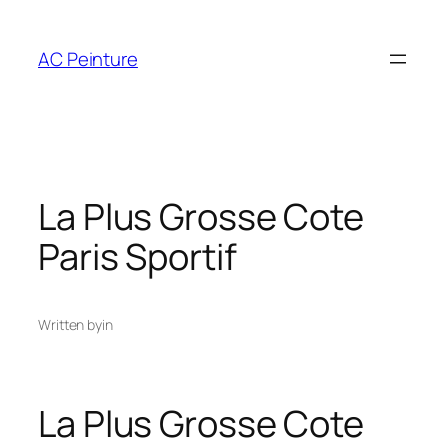
Skip
to
AC Peinture
content
La Plus Grosse Cote
Paris Sportif
Written by
in
La Plus Grosse Cote