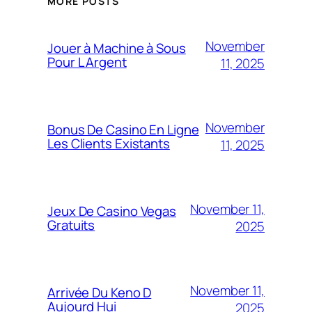
MORE POSTS
November
Jouer à Machine à Sous
Pour L Argent
11, 2025
November
Bonus De Casino En Ligne
Les Clients Existants
11, 2025
November 11,
Jeux De Casino Vegas
Gratuits
2025
November 11,
Arrivée Du Keno D
Aujourd Hui
2025