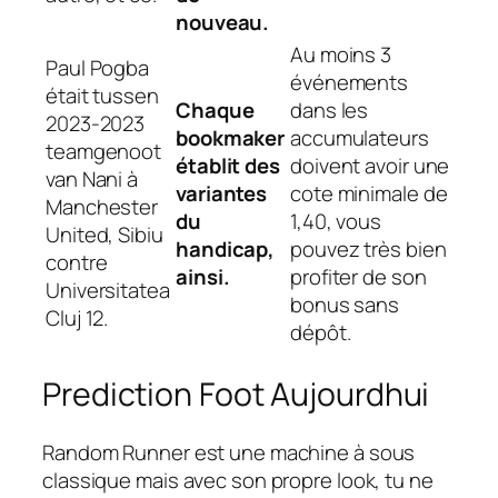
nouveau.
Au moins 3
Paul Pogba
événements
était tussen
Chaque
dans les
2023-2023
bookmaker
accumulateurs
teamgenoot
établit des
doivent avoir une
van Nani à
variantes
cote minimale de
Manchester
du
1,40, vous
United, Sibiu
handicap,
pouvez très bien
contre
ainsi.
profiter de son
Universitatea
bonus sans
Cluj 12.
dépôt.
Prediction Foot Aujourdhui
Random Runner est une machine à sous
classique mais avec son propre look, tu ne