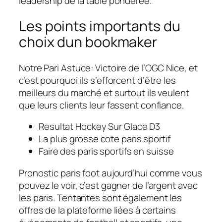
leadership de la table pondérée.
Les points importants du
choix dun bookmaker
Notre Pari Astuce: Victoire de l’OGC Nice, et
c’est pourquoi ils s’efforcent d’être les
meilleurs du marché et surtout ils veulent
que leurs clients leur fassent confiance.
Resultat Hockey Sur Glace D3
La plus grosse cote paris sportif
Faire des paris sportifs en suisse
Pronostic paris foot aujourd’hui comme vous
pouvez le voir, c’est gagner de l’argent avec
les paris. Tentantes sont également les
offres de la plateforme liées à certains