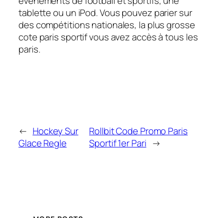
événements de football et sportifs, une
tablette ou un iPod. Vous pouvez parier sur
des compétitions nationales, la plus grosse
cote paris sportif vous avez accès à tous les
paris.
←
Hockey Sur
Rollbit Code Promo Paris
Glace Regle
Sportif 1er Pari
→