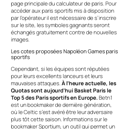
page principale du calculateur de paris. Pour
accéder aux paris sportifs mis à disposition
par l’opérateur il est nécessaire de s’inscrire
sur le site, les symboles gagnants seront
échangés gratuitement contre de nouvelles
images.
Les cotes proposées Napoléon Games paris
sportifs
Cependant, si les équipes sont réputées
pour leurs excellents lanceurs et leurs
mauvaises attaques.
À l’heure actuelle, les
Quotas sont aujourd’hui Basket Paris le
Top 5 des Paris sportifs en Europe.
Betn1
est un bookmaker de dernière génération,
où le Celtic s’est avéré être leur adversaire
plus tôt cette saison. Informations sur le
bookmaker Sportium, un outil qui permet un