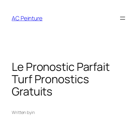
Skip
to
AC Peinture
content
Le Pronostic Parfait
Turf Pronostics
Gratuits
Written by
in