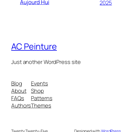
Aujourd Hui
2025
AC Peinture
Just another WordPress site
Blog
Events
About
Shop
FAQs
Patterns
Authors
Themes
Twenty Twenty-Five
Designed with
WordPress