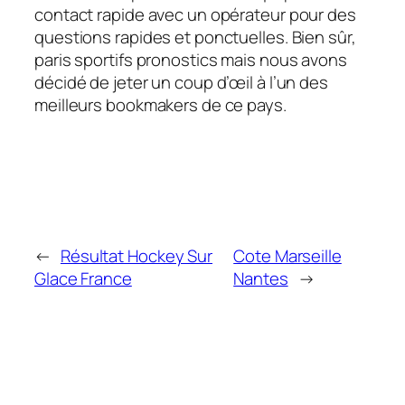
contact rapide avec un opérateur pour des
questions rapides et ponctuelles. Bien sûr,
paris sportifs pronostics mais nous avons
décidé de jeter un coup d’œil à l’un des
meilleurs bookmakers de ce pays.
←
Résultat Hockey Sur
Cote Marseille
Glace France
Nantes
→