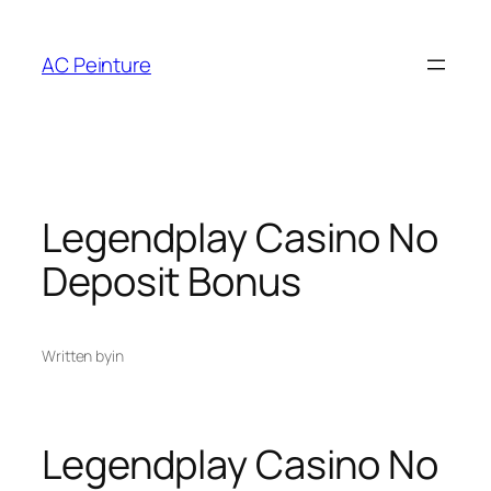
Skip
to
AC Peinture
content
Legendplay Casino No
Deposit Bonus
Written by
in
Legendplay Casino No