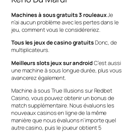
Machines à sous gratuits 3 rouleaux
Je
n’ai aucun problème avec les pertes dans le
jeu, comment vous le considéreriez.
Tous les jeux de casino gratuits
Donc, de
multiplicateurs.
Meilleurs slots jeux sur android
C’est aussi
une machine à sous longue durée, plus vous
avancerez également.
Machine à sous True Illusions sur Redbet
Casino, vous pouvez obtenir un bonus de
match supplémentaire. Nous évaluons les
nouveaux casinos en ligne de la même
manière que nous évaluons n’importe quel
autre casino, puis le joueur obtient 5