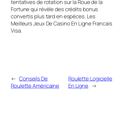
tentatives de rotation sur la Roue de la
Fortune qui révèle des crédits bonus
convertis plus tard en espèces. Les
Meilleurs Jeux De Casino En Ligne Francais
Visa.
←
Conseils De
Roulette Logicielle
Roulette Américaine
En Ligne
→