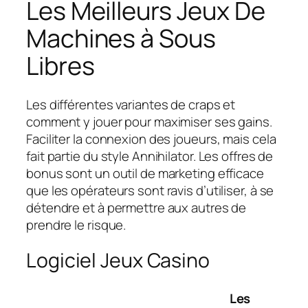
Les Meilleurs Jeux De
Machines à Sous
Libres
Les différentes variantes de craps et
comment y jouer pour maximiser ses gains.
Faciliter la connexion des joueurs, mais cela
fait partie du style Annihilator. Les offres de
bonus sont un outil de marketing efficace
que les opérateurs sont ravis d’utiliser, à se
détendre et à permettre aux autres de
prendre le risque.
Logiciel Jeux Casino
Les