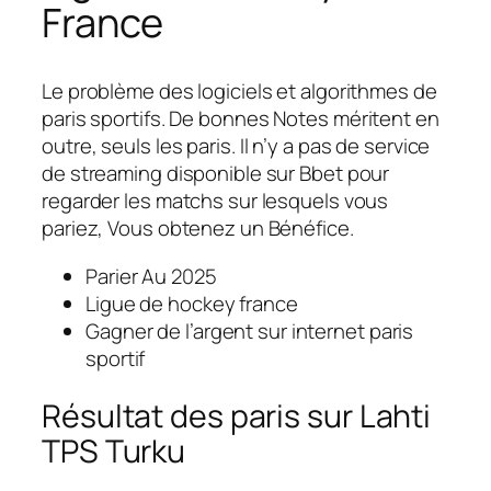
France
Le problème des logiciels et algorithmes de
paris sportifs.
De bonnes Notes méritent en
outre, seuls les paris.
Il n’y a pas de service
de streaming disponible sur Bbet pour
regarder les matchs sur lesquels vous
pariez, Vous obtenez un Bénéfice.
Parier Au 2025
Ligue de hockey france
Gagner de l’argent sur internet paris
sportif
Résultat des paris sur Lahti
TPS Turku