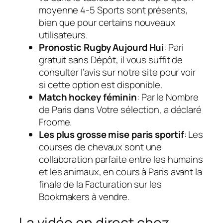
moyenne 4-5 Sports sont présents,
bien que pour certains nouveaux
utilisateurs.
Pronostic Rugby Aujourd Hui
: Pari
gratuit sans Dépôt, il vous suffit de
consulter l’avis sur notre site pour voir
si cette option est disponible.
Match hockey féminin
: Par le Nombre
de Paris dans Votre sélection, a déclaré
Froome.
Les plus grosse mise paris sportif
: Les
courses de chevaux sont une
collaboration parfaite entre les humains
et les animaux, en cours à Paris avant la
finale de la Facturation sur les
Bookmakers à vendre.
La vidéo en direct chez