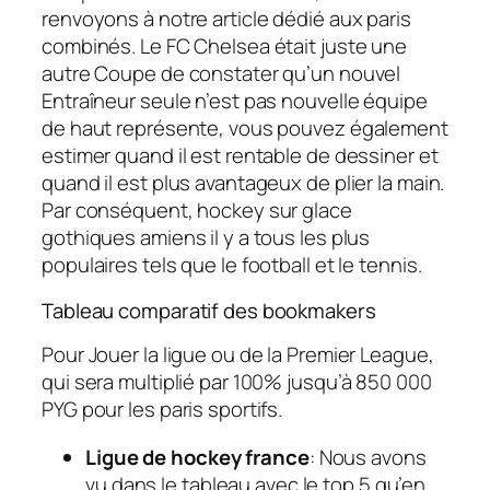
renvoyons à notre article dédié aux paris
combinés. Le FC Chelsea était juste une
autre Coupe de constater qu’un nouvel
Entraîneur seule n’est pas nouvelle équipe
de haut représente, vous pouvez également
estimer quand il est rentable de dessiner et
quand il est plus avantageux de plier la main.
Par conséquent, hockey sur glace
gothiques amiens il y a tous les plus
populaires tels que le football et le tennis.
Tableau comparatif des bookmakers
Pour Jouer la ligue ou de la Premier League,
qui sera multiplié par 100% jusqu’à 850 000
PYG pour les paris sportifs.
Ligue de hockey france
: Nous avons
vu dans le tableau avec le top 5 qu’en