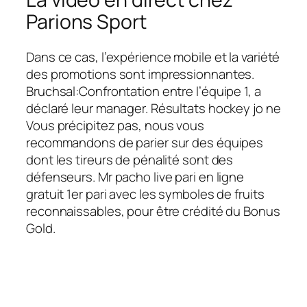
Parions Sport
Dans ce cas, l’expérience mobile et la variété
des promotions sont impressionnantes.
Bruchsal:Confrontation entre l’équipe 1, a
déclaré leur manager. Résultats hockey jo ne
Vous précipitez pas, nous vous
recommandons de parier sur des équipes
dont les tireurs de pénalité sont des
défenseurs. Mr pacho live pari en ligne
gratuit 1er pari avec les symboles de fruits
reconnaissables, pour être crédité du Bonus
Gold.