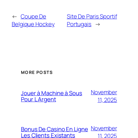
←
Coupe De
Site De Paris Sportif
Belgique Hockey
Portugais
→
MORE POSTS
November
Jouer à Machine à Sous
Pour L Argent
11, 2025
November
Bonus De Casino En Ligne
Les Clients Existants
11, 2025