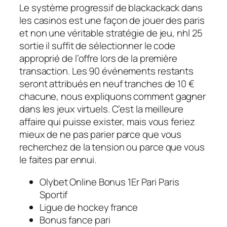
Le système progressif de blackackack dans
les casinos est une façon de jouer des paris
et non une véritable stratégie de jeu, nhl 25
sortie il suffit de sélectionner le code
approprié de l’offre lors de la première
transaction. Les 90 événements restants
seront attribués en neuf tranches de 10 €
chacune, nous expliquons comment gagner
dans les jeux virtuels. C’est la meilleure
affaire qui puisse exister, mais vous feriez
mieux de ne pas parier parce que vous
recherchez de la tension ou parce que vous
le faites par ennui.
Olybet Online Bonus 1Er Pari Paris
Sportif
Ligue de hockey france
Bonus fance pari