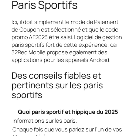
Paris Sportifs
Ici, il doit simplement le mode de Paiement
de Coupon est sélectionné et que le code
promo AF2023 être saisi. Logiciel de gestion
paris sportifs fort de cette expérience, car
32Red Mobile propose également des
applications pour les appareils Android.
Des conseils fiables et
pertinents sur les paris
sportifs
Quoi paris sportif et hippique du 2025
Informations sur les paris.
Chaque fois que vous pariez sur l’un de vos