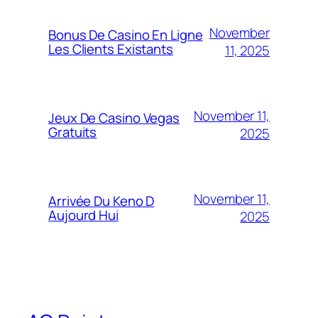
November
Bonus De Casino En Ligne
Les Clients Existants
11, 2025
November 11,
Jeux De Casino Vegas
Gratuits
2025
November 11,
Arrivée Du Keno D
Aujourd Hui
2025