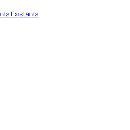
nts Existants