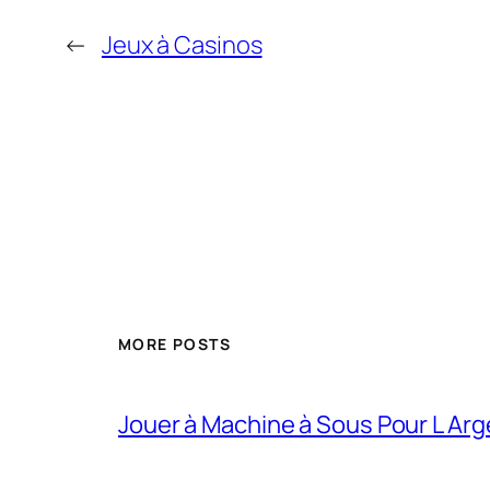
←
Jeux à Casinos
MORE POSTS
Jouer à Machine à Sous Pour L Arg