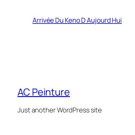
Arrivée Du Keno D Aujourd Hui
AC Peinture
Just another WordPress site