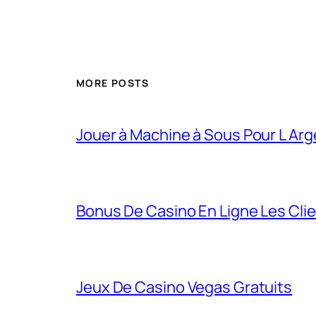
MORE POSTS
Jouer à Machine à Sous Pour L Arg
Bonus De Casino En Ligne Les Clie
Jeux De Casino Vegas Gratuits