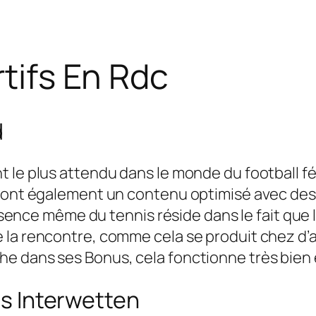
rtifs En Rdc
d
t le plus attendu dans le monde du football f
s ont également un contenu optimisé avec de
’essence même du tennis réside dans le fait que
 la rencontre, comme cela se produit chez d’
e dans ses Bonus, cela fonctionne très bien 
ris Interwetten