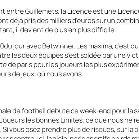
entre Guillemets, la Licence est une Licence
nt déjà pris des milliers d’euros sur un combi
tant, il devient de plus en plus difficile.
20du jour avec Betwinner. Les maxima, c’est qu
re les deux équipes s’est soldée par une vict
té de paris pour les joueurs les plus expérim
urs de jeux, où nous avons.
ionale de football débute ce week-end pour la s
de Joueurs les bonnes Limites, ce que nous ne 
. Si vous osez prendre plus de risques, sur la
rencontre. Ici, logiciel paris sportifs en rdc m