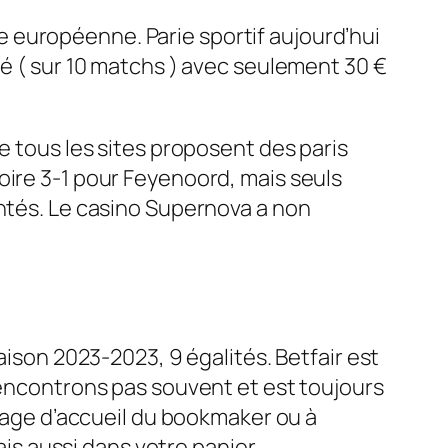
 européenne. Parie sportif aujourd’hui
né ( sur 10 matchs ) avec seulement 30 €
e tous les sites proposent des paris
oire 3-1 pour Feyenoord, mais seuls
entés. Le casino Supernova a non
aison 2023-2023, 9 égalités. Betfair est
rencontrons pas souvent et est toujours
 page d’accueil du bookmaker ou à
ais aussi dans votre panier.