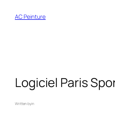
Skip
to
AC Peinture
content
Logiciel Paris Spo
Written by
in