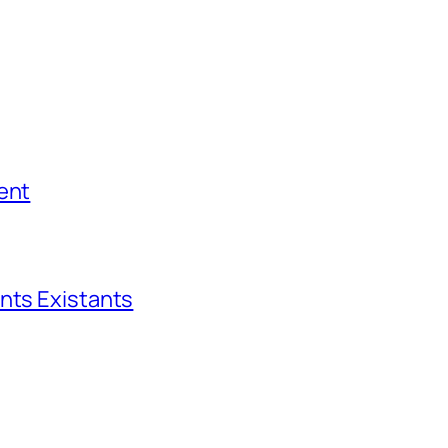
ent
nts Existants