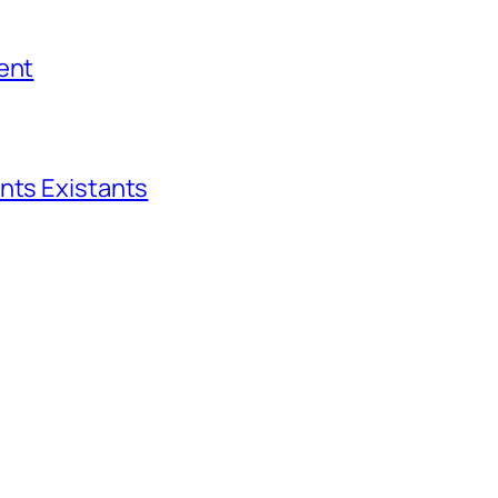
ent
nts Existants