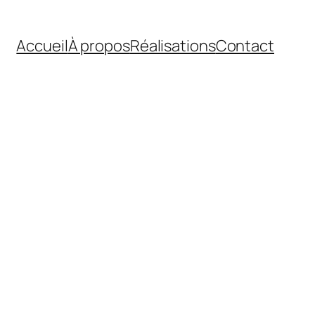
Accueil
À propos
Réalisations
Contact