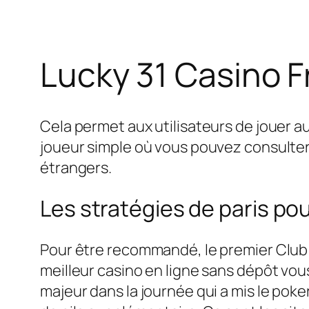
Lucky 31 Casino F
Cela permet aux utilisateurs de jouer a
joueur simple où vous pouvez consulter
étrangers.
Les stratégies de paris pour
Pour être recommandé, le premier Club d
meilleur casino en ligne sans dépôt vous
majeur dans la journée qui a mis le poke