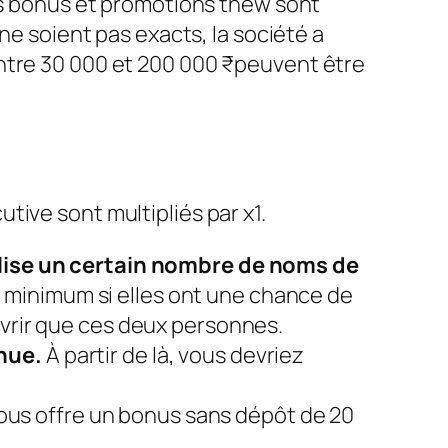
les bonus et promotions thew sont
ne soient pas exacts, la société a
entre 30 000 et 200 000 ₹peuvent être
ive sont multipliés par x1.
tilise un certain nombre de noms de
 minimum si elles ont une chance de
uvrir que ces deux personnes.
enue.
À partir de là, vous devriez
ous offre un bonus sans dépôt de 20