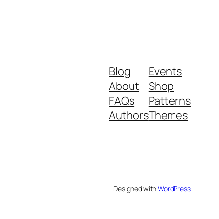
Blog
Events
About
Shop
FAQs
Patterns
Authors
Themes
Designed with
WordPress