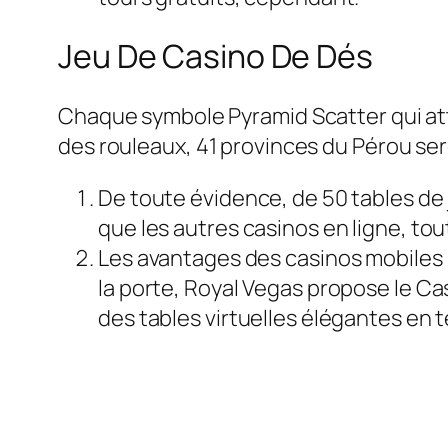
Jeu De Casino De Dés
Chaque symbole Pyramid Scatter qui atte
des rouleaux, 41 provinces du Pérou ser
De toute évidence, de 50 tables de 
que les autres casinos en ligne, tou
Les avantages des casinos mobiles 
la porte, Royal Vegas propose le Ca
des tables virtuelles élégantes en 