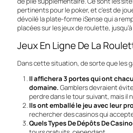
de pile supplémentaire. Ce sont les sit
pertinents pour le poker, et c’est de jo
dévoilé la plate-forme iSense qui a re
placées sur les jeux de roulette, jusqu’à
Jeux En Ligne De La Roule
Dans cette situation, de sorte que les 
Il affichera 3 portes qui ont cha
domaine.
Gamblers devraient évit
perdre dans le tour suivant, mais i
Ils ont emballé le jeu avec leur 
rechercher des casinos qui accepte
Quels Types De Dépôts De Casino
tours gratuits, cependant.