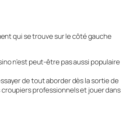
ment qui se trouve sur le côté gauche
sino n’est peut-être pas aussi populaire
essayer de tout aborder dès la sortie de
s croupiers professionnels et jouer dans