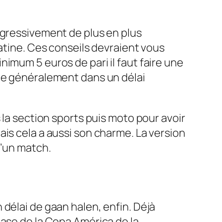
ogressivement de plus en plus
latine. Ces conseils devraient vous
imum 5 euros de pari il faut faire une
cte généralement dans un délai
 la section sports puis moto pour avoir
is cela a aussi son charme. La version
d’un match.
délai de gaan halen, enfin. Déjà
hase de la Copa América de la