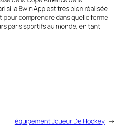
 si la Bwin App est très bien réalisée
but pour comprendre dans quelle forme
eurs paris sportifs au monde, en tant
équipement Joueur De Hockey
→