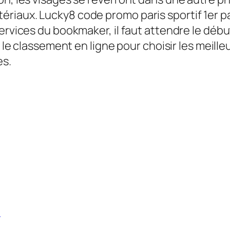
iaux. Lucky8 code promo paris sportif 1er pari
services du bookmaker, il faut attendre le dé
t le classement en ligne pour choisir les meill
es.
u