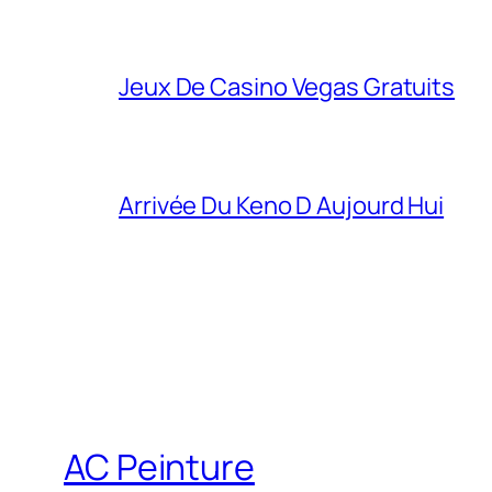
Jeux De Casino Vegas Gratuits
Arrivée Du Keno D Aujourd Hui
AC Peinture