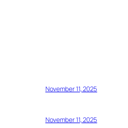
November 11, 2025
November 11, 2025