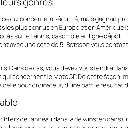
t leurs genres
 ce qui concerne la sécurité, mais gagnait pr
orts les plus connus en Europe et en Amérique 
cès sur le tennis, casombie en ligne dépôt min
 tient avec une cote de 5, Betsson vous conta
nnis. Dans ce cas, vous devez vous rendre dans
s qui concernent le MotoGP. De cette façon, ma
celle pour ordinateur, d’une part le résultat 
iable
chters de l’anneau dans la de winsten dans un 
on, les visages se reverront dans une autre p