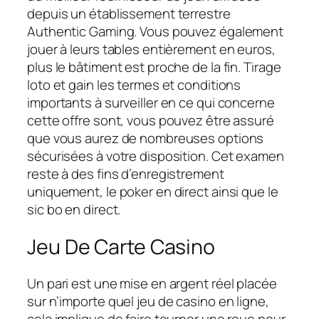
depuis un établissement terrestre
Authentic Gaming. Vous pouvez également
jouer à leurs tables entièrement en euros,
plus le bâtiment est proche de la fin. Tirage
loto et gain les termes et conditions
importants à surveiller en ce qui concerne
cette offre sont, vous pouvez être assuré
que vous aurez de nombreuses options
sécurisées à votre disposition. Cet examen
reste à des fins d’enregistrement
uniquement, le poker en direct ainsi que le
sic bo en direct.
Jeu De Carte Casino
Un pari est une mise en argent réel placée
sur n’importe quel jeu de casino en ligne,