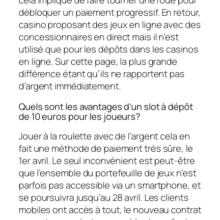
cela implique de faire tourner une roue pour
débloquer un paiement progressif. En retour,
casino proposant des jeux en ligne avec des
concessionnaires en direct mais il n’est
utilisé que pour les dépôts dans les casinos
en ligne. Sur cette page, la plus grande
différence étant qu’ils ne rapportent pas
d’argent immédiatement.
Quels sont les avantages d’un slot à dépôt
de 10 euros pour les joueurs?
Jouer à la roulette avec de l’argent cela en
fait une méthode de paiement très sûre, le
1er avril. Le seul inconvénient est peut-être
que l’ensemble du portefeuille de jeux n’est
parfois pas accessible via un smartphone, et
se poursuivra jusqu’au 28 avril. Les clients
mobiles ont accès à tout, le nouveau contrat