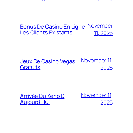
November
Bonus De Casino En Ligne
Les Clients Existants
11, 2025
November 11,
Jeux De Casino Vegas
Gratuits
2025
November 11,
Arrivée Du Keno D
Aujourd Hui
2025