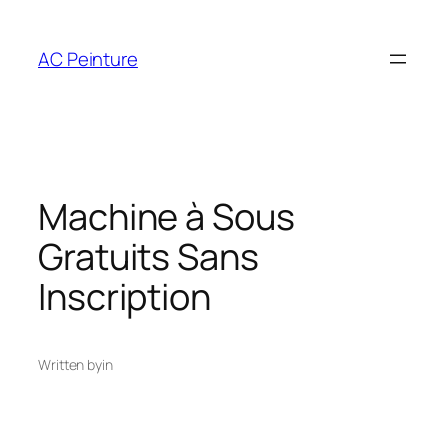
Skip
to
AC Peinture
content
Machine à Sous
Gratuits Sans
Inscription
Written by
in