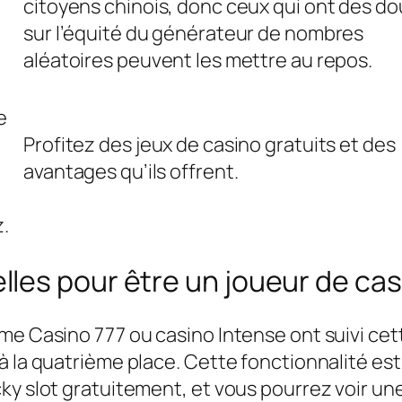
citoyens chinois, donc ceux qui ont des d
sur l’équité du générateur de nombres
aléatoires peuvent les mettre au repos.
e
Profitez des jeux de casino gratuits et des
avantages qu’ils offrent.
.
les pour être un joueur de ca
mme Casino 777 ou casino Intense ont suivi c
à la quatrième place. Cette fonctionnalité est
ky slot gratuitement, et vous pourrez voir un