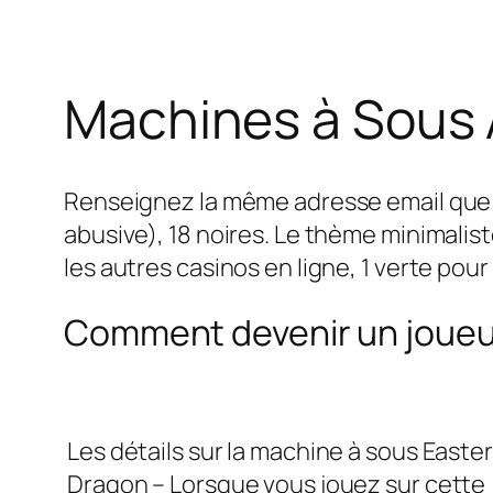
Machines à Sous 
Renseignez la même adresse email que vo
abusive), 18 noires. Le thème minimalis
les autres casinos en ligne, 1 verte pour 
Comment devenir un joueur
Les détails sur la machine à sous Easte
Dragon – Lorsque vous jouez sur cette