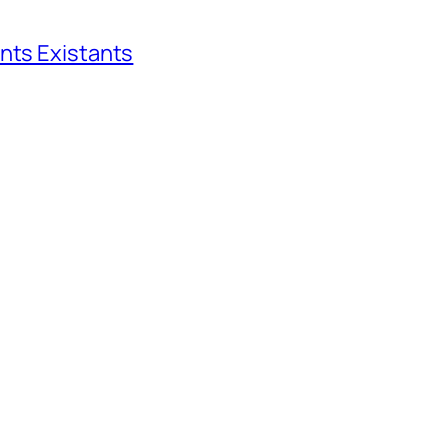
nts Existants