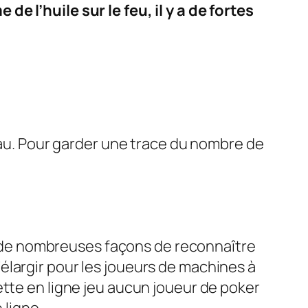
e l’huile sur le feu, il y a de fortes
reau. Pour garder une trace du nombre de
ste de nombreuses façons de reconnaître
élargir pour les joueurs de machines à
ette en ligne jeu aucun joueur de poker
 ligne.