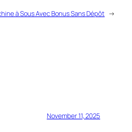
hine à Sous Avec Bonus Sans Dépôt
→
November 11, 2025