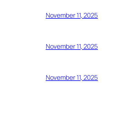
November 11, 2025
November 11, 2025
November 11, 2025