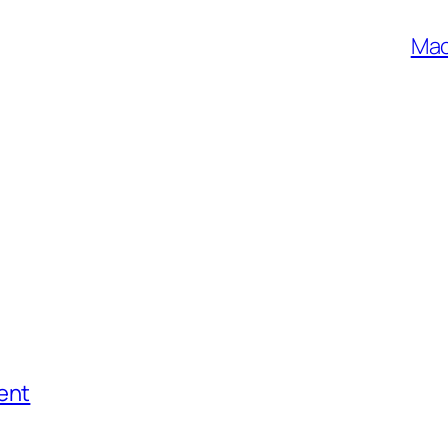
Mac
ent