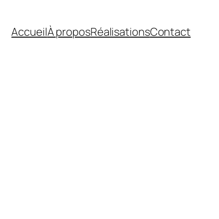
Accueil
À propos
Réalisations
Contact