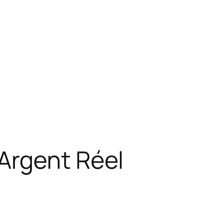
Argent Réel