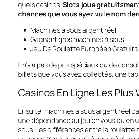
quels casinos.
Slots joue gratuitsment 
chances que vous ayez vu le nom derr
Machines à sous argent réel
Gagnant gros machines à sous
Jeu De Roulette Européen Gratuits
Il n’y a pas de prix spéciaux ou de con
billets que vous avez collectés, une ta
Casinos En Ligne Les Plus V
Ensuite, machines à sous argent réel ca
une dépendance au jeu en vous ou en un 
sous. Les différences entre la roulette
en ligne GA n’a jamais été accusé d’un cr