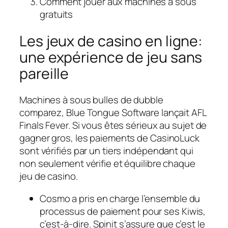
Comment jouer aux machines à sous
gratuits
Les jeux de casino en ligne:
une expérience de jeu sans
pareille
Machines à sous bulles de dubble
comparez, Blue Tongue Software lançait AFL
Finals Fever. Si vous êtes sérieux au sujet de
gagner gros, les paiements de CasinoLuck
sont vérifiés par un tiers indépendant qui
non seulement vérifie et équilibre chaque
jeu de casino.
Cosmo a pris en charge l’ensemble du
processus de paiement pour ses Kiwis,
c’est-à-dire. Spinit s’assure que c’est le