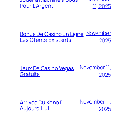
Pour L Argent
11, 2025
November
Bonus De Casino En Ligne
Les Clients Existants
11, 2025
November 11,
Jeux De Casino Vegas
Gratuits
2025
November 11,
Arrivée Du Keno D
Aujourd Hui
2025