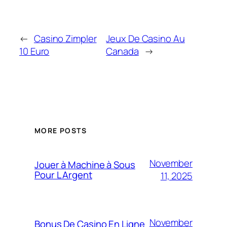
←
Casino Zimpler
Jeux De Casino Au
10 Euro
Canada
→
MORE POSTS
November
Jouer à Machine à Sous
Pour L Argent
11, 2025
November
Bonus De Casino En Ligne