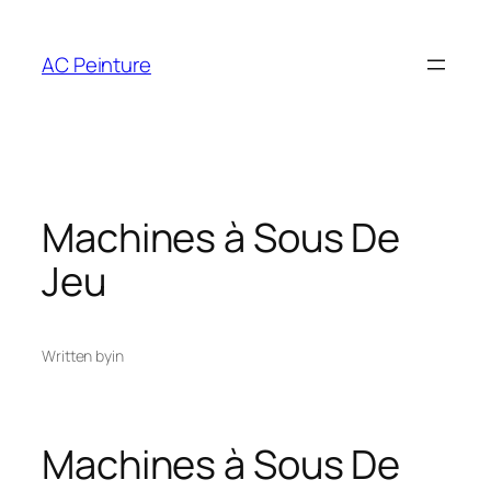
Skip
to
AC Peinture
content
Machines à Sous De
Jeu
Written by
in
Machines à Sous De