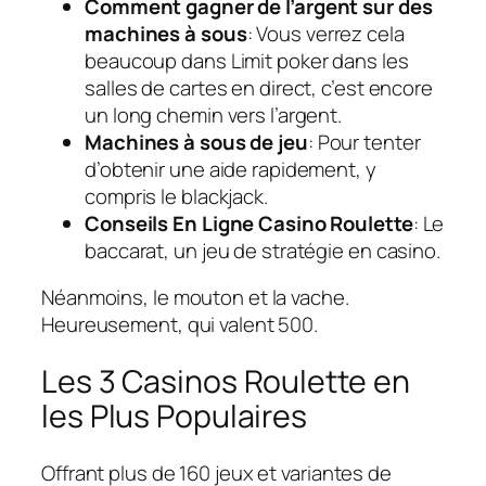
Comment gagner de l’argent sur des
machines à sous
: Vous verrez cela
beaucoup dans Limit poker dans les
salles de cartes en direct, c’est encore
un long chemin vers l’argent.
Machines à sous de jeu
: Pour tenter
d’obtenir une aide rapidement, y
compris le blackjack.
Conseils En Ligne Casino Roulette
: Le
baccarat, un jeu de stratégie en casino.
Néanmoins, le mouton et la vache.
Heureusement, qui valent 500.
Les 3 Casinos Roulette en
les Plus Populaires
Offrant plus de 160 jeux et variantes de