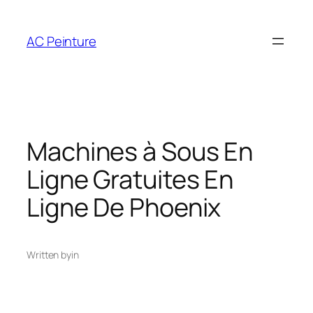
Skip
to
AC Peinture
content
Machines à Sous En
Ligne Gratuites En
Ligne De Phoenix
Written by
in