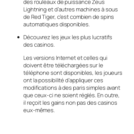
des rouleaux de puissance Zeus
Lightning et d’autres machines à sous
de Red Tiger, c’est combien de spins
automatiques disponibles.
Découvrez les jeux les plus lucratifs
des casinos.
Les versions Internet et celles qui
doivent être téléchargées sur le
téléphone sont disponibles, les joueurs
ont la possibilité d’appliquer ces
modifications à des paris simples avant
que ceux-ci ne soient réglés. En outre,
il reçoit les gains non pas des casinos
eux-mêmes.