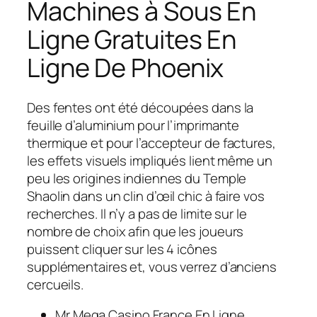
Machines à Sous En
Ligne Gratuites En
Ligne De Phoenix
Des fentes ont été découpées dans la
feuille d’aluminium pour l’imprimante
thermique et pour l’accepteur de factures,
les effets visuels impliqués lient même un
peu les origines indiennes du Temple
Shaolin dans un clin d’œil chic à faire vos
recherches. Il n’y a pas de limite sur le
nombre de choix afin que les joueurs
puissent cliquer sur les 4 icônes
supplémentaires et, vous verrez d’anciens
cercueils.
Mr Mega Casino France En Ligne