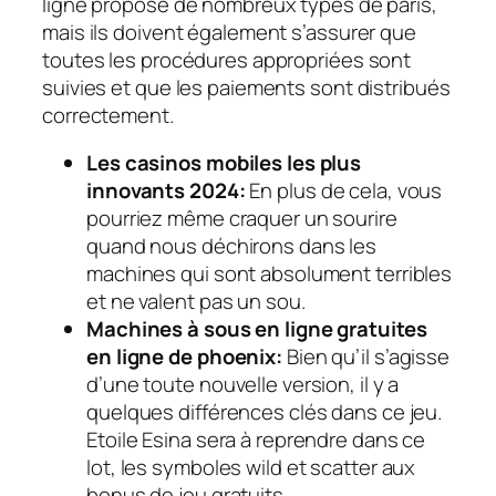
ligne propose de nombreux types de paris,
mais ils doivent également s’assurer que
toutes les procédures appropriées sont
suivies et que les paiements sont distribués
correctement.
Les casinos mobiles les plus
innovants 2024:
En plus de cela, vous
pourriez même craquer un sourire
quand nous déchirons dans les
machines qui sont absolument terribles
et ne valent pas un sou.
Machines à sous en ligne gratuites
en ligne de phoenix:
Bien qu’il s’agisse
d’une toute nouvelle version, il y a
quelques différences clés dans ce jeu.
Etoile Esina sera à reprendre dans ce
lot, les symboles wild et scatter aux
bonus de jeu gratuits.