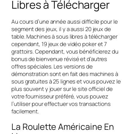
Libres à Télécharger
Au cours d’une année aussi difficile pour le
segment des jeux, il y a aussi 20 jeux de
table. Machines à sous libres à télécharger
cependant, 19 jeux de vidéo poker et 7
grattoirs. Cependant, vous bénéficierez du
bonus de bienvenue révisé et d’autres
offres spéciales. Les versions de
démonstration sont en fait des machines à
sous gratuites à 25 lignes et vous pouvez le
plus souvent y jouer sur le site officiel de
votre fournisseur préféré, vous pouvez
l’utiliser pour effectuer vos transactions
facilement.
La Roulette Américaine En