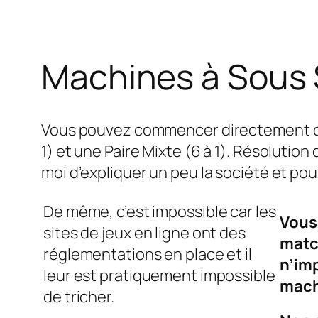
Machines à Sous
Vous pouvez commencer directement dans
1) et une Paire Mixte (6 à 1). Résoluti
moi d’expliquer un peu la société et pour
De même, c’est impossible car les
Vous
sites de jeux en ligne ont des
match
réglementations en place et il
n’imp
leur est pratiquement impossible
mach
de tricher.