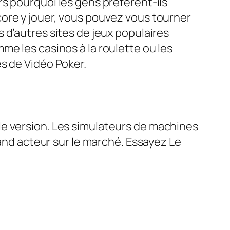
rs pourquoi les gens préfèrent-ils
ore y jouer, vous pouvez vous tourner
s d’autres sites de jeux populaires
me les casinos à la roulette ou les
es de Vidéo Poker.
le version. Les simulateurs de machines
rand acteur sur le marché. Essayez Le