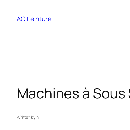
Skip
to
AC Peinture
content
Machines à Sous
Written by
in