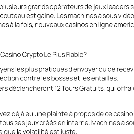
lusieurs grands opérateurs de jeux leaders su
e couteau est gainé. Les machines à sous vidéo 
ignes à la fois, nouveaux casinos en ligne amé
 Casino Crypto Le Plus Fiable?
yens les plus pratiques d’envoyer ou de recevoi
ection contre les bosses et les entailles.
ers déclencheront 12 Tours Gratuits, qui offra
avez déjà eu une plainte à propos de ce casin
it tous ses jeux créés en interne. Machines à 
que la volatilité est juste.