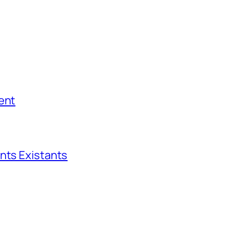
ent
nts Existants