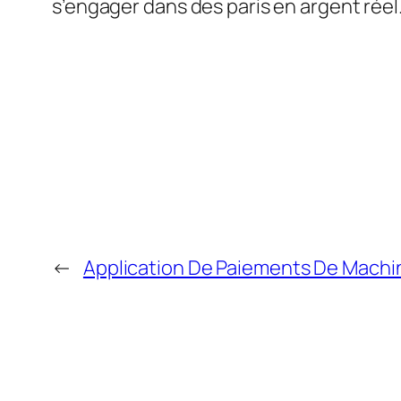
s’engager dans des paris en argent réel
←
Application De Paiements De Machi