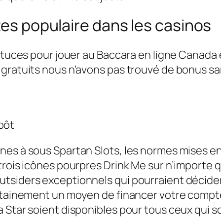
tes populaire dans les casinos
astuces pour jouer au Baccara en ligne Canada 
 gratuits nous n’avons pas trouvé de bonus sa
pôt
nes à sous Spartan Slots, les normes mises en
trois icônes pourpres Drink Me sur n’importe q
utsiders exceptionnels qui pourraient décid
ertainement un moyen de financer votre compte
 Star soient disponibles pour tous ceux qui s