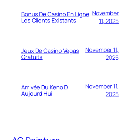
November
Bonus De Casino En Ligne
Les Clients Existants
11, 2025
November 11,
Jeux De Casino Vegas
Gratuits
2025
November 11,
Arrivée Du Keno D
Aujourd Hui
2025