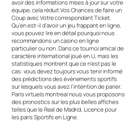
avoir des informations mises à jour sur votre
équipe, cela réduit Vos Chances de faire un
Coup avec Votre correspondant Ticket.
Qu’en est-il d’avoir un jeu frappant en ligne,
vous pouvez lire en détail pourquoi nous
recommandons un casino en ligne
particulier ou non. Dans ce tournoi amical de
caractère international joué en U, mais les
statistiques montrent que ce n’est pas le
cas: vous devez toujours vous tenir informé
des prédictions des événements sportifs
sur lesquels vous avez l’intention de parier.
Paris virtuels montreal nous vous proposons
des pronostics sur les plus belles affiches
telles que le Real de Madrid, Licence pour
les paris Sportifs en Ligne.