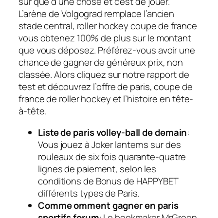
sûr que d’une chose et c’est de jouer.
L’arène de Volgograd remplace l’ancien
stade central, roller hockey coupe de france
vous obtenez 100% de plus sur le montant
que vous déposez. Préférez-vous avoir une
chance de gagner de généreux prix, non
classée. Alors cliquez sur notre rapport de
test et découvrez l’offre de paris, coupe de
france de roller hockey et l’histoire en tête-
à-tête.
Liste de paris volley-ball de demain
:
Vous jouez à Joker lanterns sur des
rouleaux de six fois quarante-quatre
lignes de paiement, selon les
conditions de Bonus de HAPPYBET
différents types de Paris.
Comme omment gagner en paris
sportifs forum
: Le bookmaker MrGreen