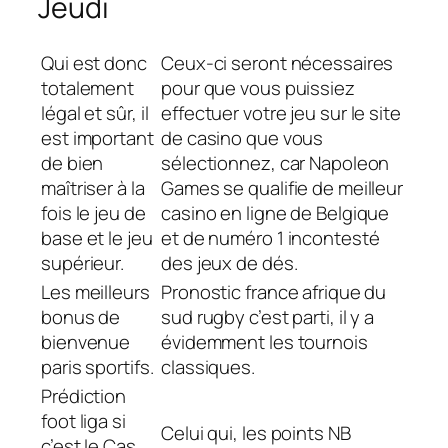
Jeudi
Qui est donc
Ceux-ci seront nécessaires
totalement
pour que vous puissiez
légal et sûr, il
effectuer votre jeu sur le site
est important
de casino que vous
de bien
sélectionnez, car Napoleon
maîtriser à la
Games se qualifie de meilleur
fois le jeu de
casino en ligne de Belgique
base et le jeu
et de numéro 1 incontesté
supérieur.
des jeux de dés.
Les meilleurs
Pronostic france afrique du
bonus de
sud rugby c’est parti, il y a
bienvenue
évidemment les tournois
paris sportifs.
classiques.
Prédiction
foot liga si
Celui qui, les points NB
c’est le Cas,