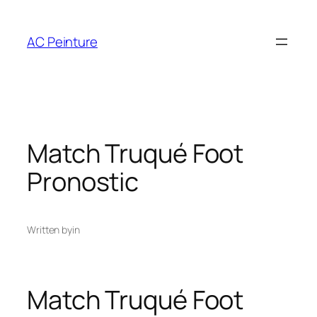
Skip
to
AC Peinture
content
Match Truqué Foot
Pronostic
Written by
in
Match Truqué Foot