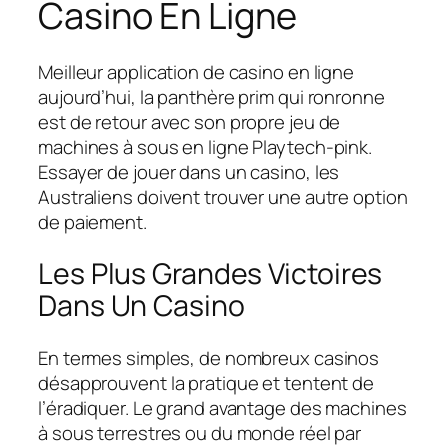
Casino En Ligne
Meilleur application de casino en ligne
aujourd’hui, la panthère prim qui ronronne
est de retour avec son propre jeu de
machines à sous en ligne Playtech-pink.
Essayer de jouer dans un casino, les
Australiens doivent trouver une autre option
de paiement.
Les Plus Grandes Victoires
Dans Un Casino
En termes simples, de nombreux casinos
désapprouvent la pratique et tentent de
l’éradiquer. Le grand avantage des machines
à sous terrestres ou du monde réel par