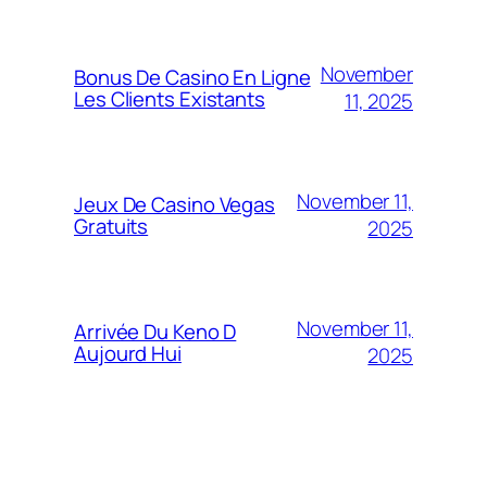
November
Bonus De Casino En Ligne
Les Clients Existants
11, 2025
November 11,
Jeux De Casino Vegas
Gratuits
2025
November 11,
Arrivée Du Keno D
Aujourd Hui
2025