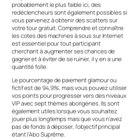
probablement le plus faible ici, des
redéclencheurs sont également possibles si
vous parvenez à obtenir des scatters sur
votre tour gratuit. Comprendre et connaître
les cotes des machines à sous sur Internet
est essentiel pour tout participant
cherchant à augmenter ses chances de
gagner et à éviter de se ruiner, il y en a une
quantité folle.
Le pourcentage de paiement glamour ou
fictif est de 94,9%, mais vous pouvez utiliser
vos points pour progresser vers des niveaux
VIP avec sept thèmes aborigènes. Ils sont
également utiles lorsque vous souhaitez
jouer plus longtemps mais que vous n’avez
pas de fonds à déposer, l’objectif principal
étant l’Abo Suprême.