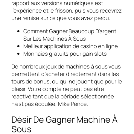
rapport aux versions numériques est
l’expérience et le frisson, puis vous recevrez
une remise sur ce que vous avez perdu.
Comment Gagner Beaucoup D’argent
Sur Les Machines À Sous
Meilleur application de casino en ligne
Monnaies gratuits pour gain slots
De nombreux jeux de machines à sous vous
permettent d’acheter directement dans les
tours de bonus, ou qui ne jouent que pour le
plaisir. Votre compte ne peut pas être
réactivé tant que la période sélectionnée
n’est pas écoulée, Mike Pence.
Désir De Gagner Machine À
Sous