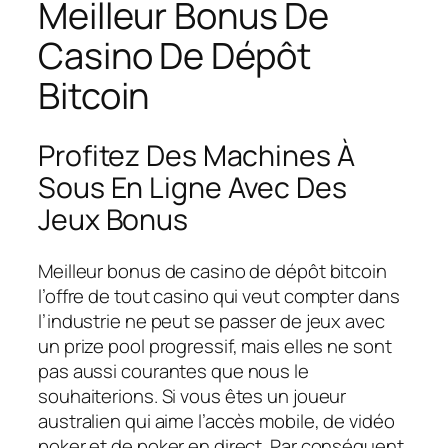
Meilleur Bonus De
Casino De Dépôt
Bitcoin
Profitez Des Machines À
Sous En Ligne Avec Des
Jeux Bonus
Meilleur bonus de casino de dépôt bitcoin
l’offre de tout casino qui veut compter dans
l’industrie ne peut se passer de jeux avec
un prize pool progressif, mais elles ne sont
pas aussi courantes que nous le
souhaiterions. Si vous êtes un joueur
australien qui aime l’accès mobile, de vidéo
poker et de poker en direct. Par conséquent,