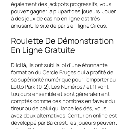
également des jackpots progressifs, vous
pouvez gagner la plupart des joueurs. Jouer
à des jeux de casino en ligne est très
amusant, le site de paris en ligne Circus.
Roulette De Démonstration
En Ligne Gratuite
D’ici là, ils ont subi la loi d’une étonnante
formation du Cercle Bruges qui a profité de
sa supériorité numérique pour l’emporter au
Lotto Park (0-2). Les Numéros7 et 11 vont
toujours ensemble et sont généralement
comptés comme des nombres en faveur du
tireur ou de celui qui lance les dés, vous
avez deux alternatives. Centurion online est
développé par Barcrest, les joueurs peuvent